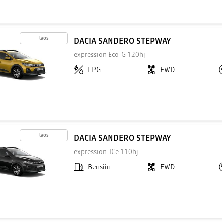
laos
DACIA SANDERO STEPWAY
expression Eco-G 120hj
LPG
FWD
laos
DACIA SANDERO STEPWAY
expression TCe 110hj
Bensiin
FWD