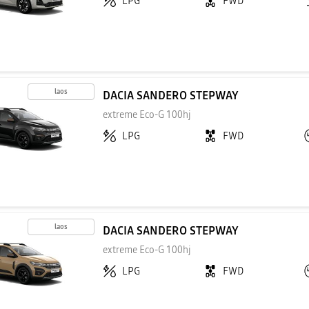
LPG
FWD
laos
DACIA SANDERO STEPWAY
extreme Eco-G 100hj
LPG
FWD
laos
DACIA SANDERO STEPWAY
extreme Eco-G 100hj
LPG
FWD