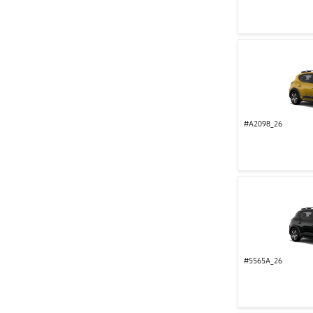
#A2098_26
#5565A_26