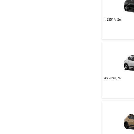
#5551A_26
#A2094_26