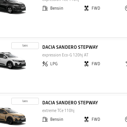
Bensiin
FWD
laos
DACIA SANDERO STEPWAY
expression Eco-G 120hj AT
LPG
FWD
laos
DACIA SANDERO STEPWAY
extreme TCe 110hj
Bensiin
FWD