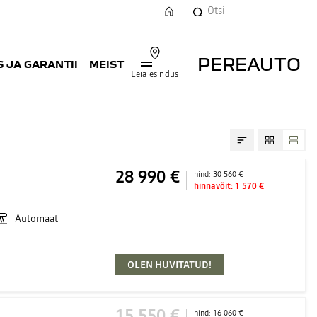
PEREAUTO
 JA GARANTII
MEIST
Leia esindus
28 990 €
hind:
30 560 €
hinnavõit:
1 570 €
Automaat
OLEN HUVITATUD!
15 550 €
hind:
16 060 €