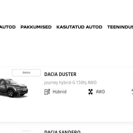
AUTOD
PAKKUMISED
KASUTATUD AUTOD
TEENINDUS
VAL
demo
DACIA DUSTER
journey hybrid-G 150hj AWD
Hübriid
AWD
saabuv
DACIA SANDERO