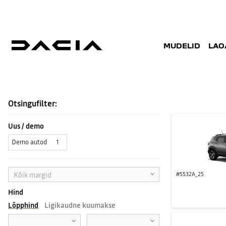
MUDELID
LAO
AUTOD KOHE SAADA
Otsingufilter:
Uus / demo
Demo autod
1
Kõik margid
#5532A_25
Hind
Lõpphind
Ligikaudne kuumakse