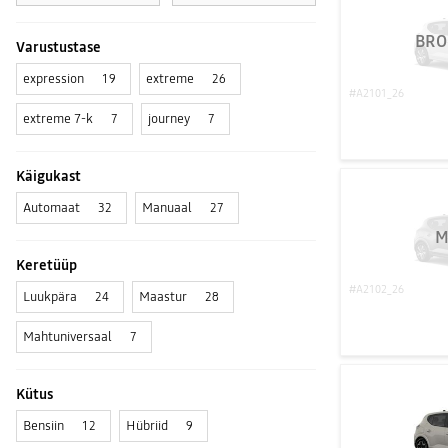
BRO
Varustustase
expression
extreme
19
26
#A2101_26
extreme 7-k
journey
7
7
Käigukast
Automaat
Manuaal
32
27
M
Keretüüp
#A2102_26
Luukpära
Maastur
24
28
Mahtuniversaal
7
Kütus
Bensiin
Hübriid
12
9