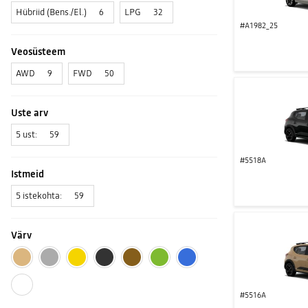
Hübriid (Bens./El.)
LPG
6
32
#A1982_25
Veosüsteem
AWD
FWD
9
50
Uste arv
5 ust:
59
#5518A
Istmeid
5 istekohta:
59
Värv
#5516A