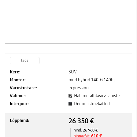
laos
Kere:
SUV
Mootor:
mild hybrid 140-G 140hj
Varustustase:
expression
Välimus:
Hall metallikvärv schiste
Interjöör:
Denim istmekatted
26 350 €
Lõpphind:
26 960 €
hind:
610 €
hinnavõit: