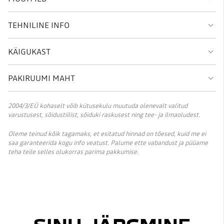
TEHNILINE INFO
KÄIGUKAST
PAKIRUUMI MAHT
2004/3/EÜ kohaselt võib kütusekulu muutuda olenevalt valitud
varustusest, sõidustiilist, sõiduki raskusest ning tee- ja ilmaoludest.
Oleme teinud kõik tagamaks, et esitatud hinnad on tõesed, kuid me ei
saa garanteerida kogu info veatust. Palume ette vabandust ja püüame
teha teile selles olukorras parima pakkumise.