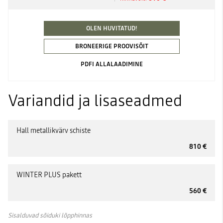
OLEN HUVITATUD!
BRONEERIGE PROOVISÕIT
PDFI ALLALAADIMINE
Variandid ja lisaseadmed
Hall metallikvärv schiste
810 €
WINTER PLUS pakett
560 €
Sisalduvad sõiduki lõpphinnas