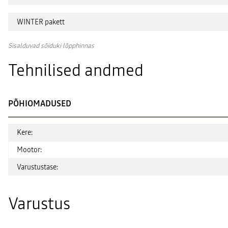
WINTER pakett
Sisalduvad sõiduki lõpphinnas
Tehnilised andmed
PÕHIOMADUSED
Kere:
Mootor:
Varustustase:
Varustus