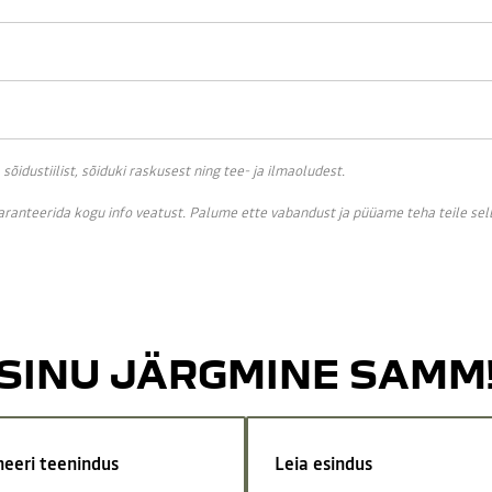
idustiilist, sõiduki raskusest ning tee- ja ilmaoludest.
garanteerida kogu info veatust. Palume ette vabandust ja püüame teha teile se
SINU JÄRGMINE SAMM
neeri teenindus
Leia esindus