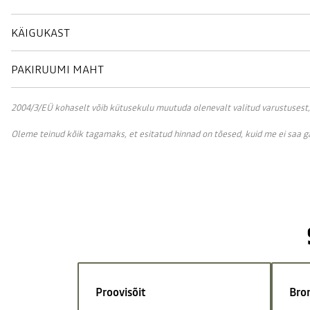
KÄIGUKAST
PAKIRUUMI MAHT
2004/3/EÜ kohaselt võib kütusekulu muutuda olenevalt valitud varustusest, sõ
Oleme teinud kõik tagamaks, et esitatud hinnad on tõesed, kuid me ei saa 
Proovisõit
Bro