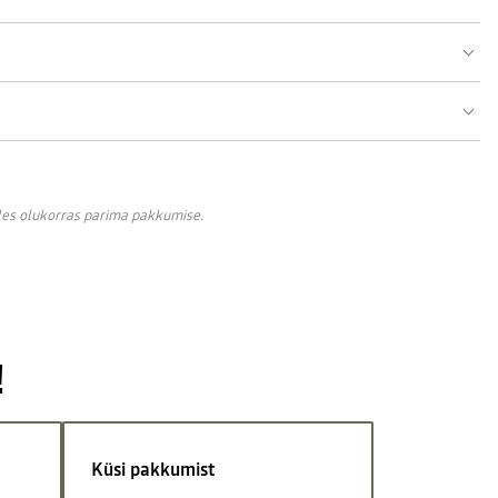
lles olukorras parima pakkumise.
!
Küsi pakkumist