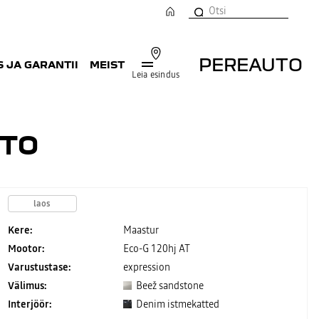
PEREAUTO
 JA GARANTII
MEIST
Leia esindus
UTO
laos
Kere:
Maastur
Mootor:
Eco-G 120hj AT
Varustustase:
expression
Välimus:
Beež sandstone
Interjöör:
Denim istmekatted