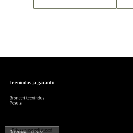
Teenindus ja garantii
Broneeri teenindus
Pesula
© Pereauto OÜ 2026