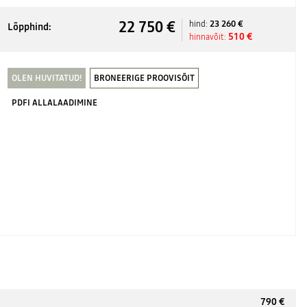
22 750 €
23 260 €
hind:
Lõpphind:
510 €
hinnavõit:
OLEN HUVITATUD!
BRONEERIGE PROOVISÕIT
PDFI ALLALAADIMINE
790 €