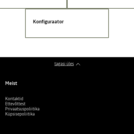
Konfiguraator
tagasi üles
Meist
Kontaktid
Ettevõttest
Privaatsuspoliitika
Küpsisepoliitika