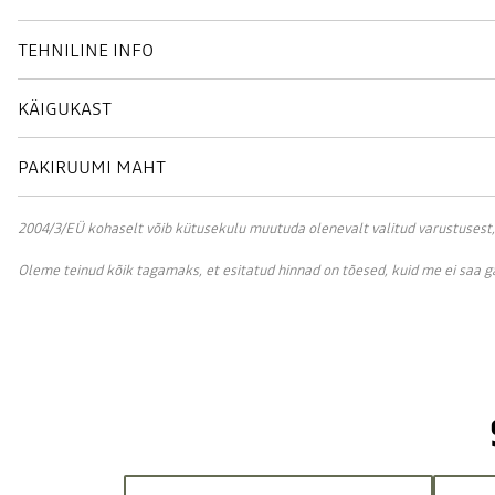
TEHNILINE INFO
KÄIGUKAST
PAKIRUUMI MAHT
2004/3/EÜ kohaselt võib kütusekulu muutuda olenevalt valitud varustusest, sõ
Oleme teinud kõik tagamaks, et esitatud hinnad on tõesed, kuid me ei saa 