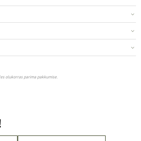
lles olukorras parima pakkumise.
!