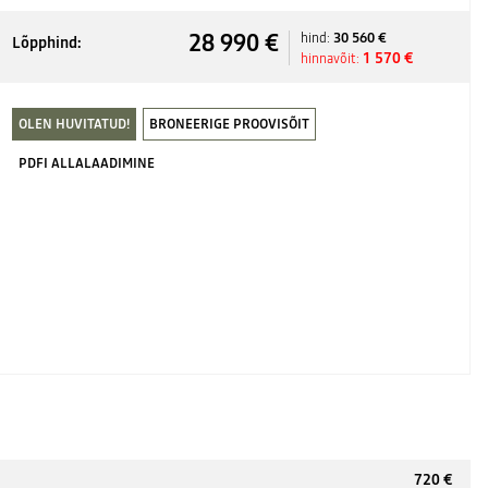
28 990 €
30 560 €
hind:
Lõpphind:
1 570 €
hinnavõit:
OLEN HUVITATUD!
BRONEERIGE PROOVISÕIT
PDFI ALLALAADIMINE
720 €