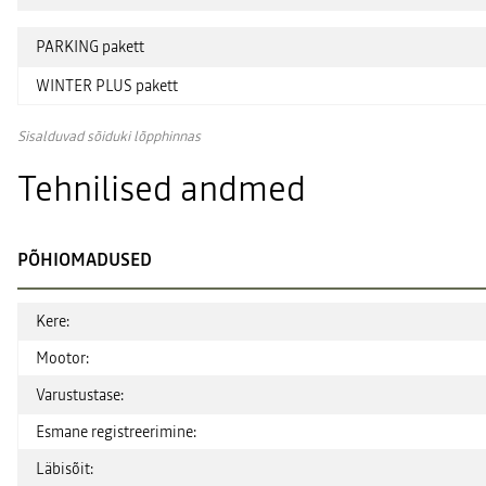
PARKING pakett
WINTER PLUS pakett
Sisalduvad sõiduki lõpphinnas
Tehnilised andmed
PÕHIOMADUSED
Kere:
Mootor:
Varustustase:
Esmane registreerimine:
Läbisõit: