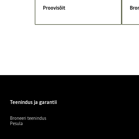
Proovisõit
Bro
Teenindus ja garantii
Broneeri teenindus
Pesula