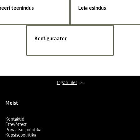
neeri teenindus
Leia esindus
Konfiguraator
tagasi üles
Meist
Kontaktid
Ettevõttest
Privaatsuspoliitika
Küpsisepoliitika