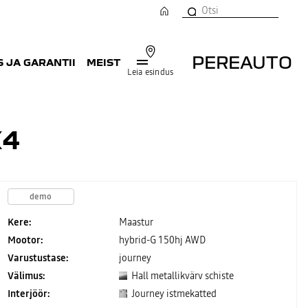
PEREAUTO
 JA GARANTII
MEIST
Leia esindus
X4
demo
Kere:
Maastur
Mootor:
hybrid-G 150hj AWD
Varustustase:
journey
Välimus:
Hall metallikvärv schiste
Interjöör:
Journey istmekatted