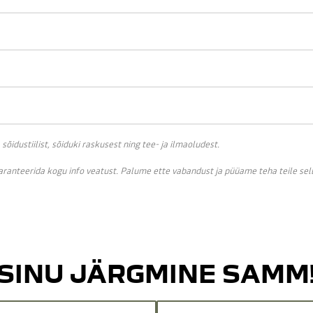
idustiilist, sõiduki raskusest ning tee- ja ilmaoludest.
garanteerida kogu info veatust. Palume ette vabandust ja püüame teha teile se
SINU JÄRGMINE SAMM