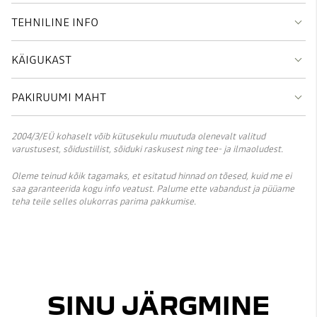
TEHNILINE INFO
KÄIGUKAST
PAKIRUUMI MAHT
2004/3/EÜ kohaselt võib kütusekulu muutuda olenevalt valitud
varustusest, sõidustiilist, sõiduki raskusest ning tee- ja ilmaoludest.
Oleme teinud kõik tagamaks, et esitatud hinnad on tõesed, kuid me ei
saa garanteerida kogu info veatust. Palume ette vabandust ja püüame
teha teile selles olukorras parima pakkumise.
SINU JÄRGMINE