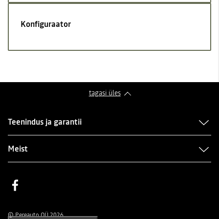
Konfiguraator
tagasi üles
Teenindus ja garantii
Meist
Facebook
© Pereauto OÜ 2026