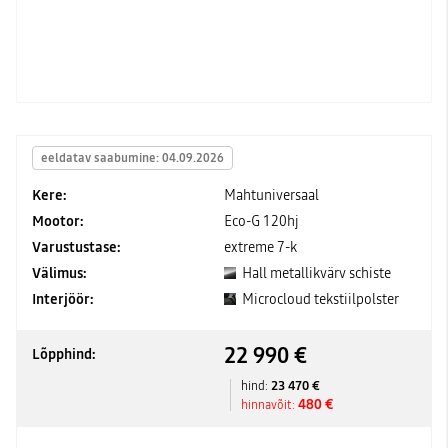
eeldatav saabumine: 04.09.2026
Kere:
Mahtuniversaal
Mootor:
Eco-G 120hj
Varustustase:
extreme 7-k
Välimus:
Hall metallikvärv schiste
Interjöör:
Microcloud tekstiilpolster
22 990 €
Lõpphind:
23 470 €
hind:
480 €
hinnavõit: