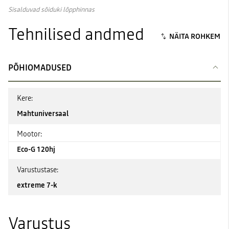
Sisalduvad sõiduki lõpphinnas
Tehnilised andmed
PÕHIOMADUSED
Kere:
Mahtuniversaal
Mootor:
Eco-G 120hj
Varustustase:
extreme 7-k
Varustus