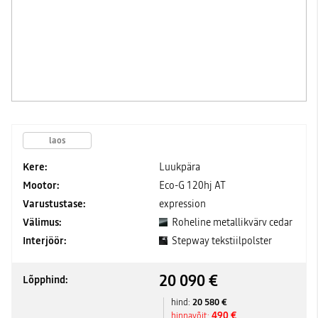
laos
Kere:
Luukpära
Mootor:
Eco-G 120hj AT
Varustustase:
expression
Välimus:
Roheline metallikvärv cedar
Interjöör:
Stepway tekstiilpolster
20 090 €
Lõpphind:
20 580 €
hind:
490 €
hinnavõit: