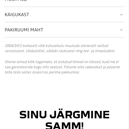
KÄIGUKAST
PAKIRUUMI MAHT
2004/3/EÜ kohaselt võib kütusekulu muutuda olenevalt valitud
varustusest, sõidustiilist, sõiduki raskusest ning tee- ja ilmaoludest.
Oleme teinud kõik tagamaks, et esitatud hinnad on tõesed, kuid me ei
saa garanteerida kogu info veatust. Palume ette vabandust ja püüame
teha teile selles olukorras parima pakkumise.
SINU JÄRGMINE
SAMM!