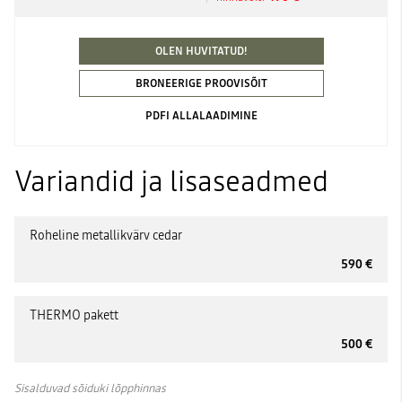
OLEN HUVITATUD!
BRONEERIGE PROOVISÕIT
PDFI ALLALAADIMINE
Variandid ja lisaseadmed
Roheline metallikvärv cedar
590 €
THERMO pakett
500 €
Sisalduvad sõiduki lõpphinnas