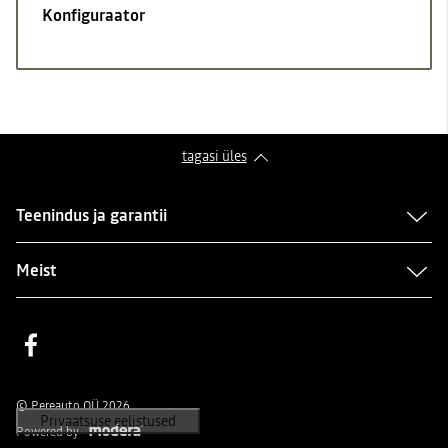
Konfiguraator
tagasi üles
Teenindus ja garantii
Meist
Facebook
© Pereauto OÜ 2026
Powered by