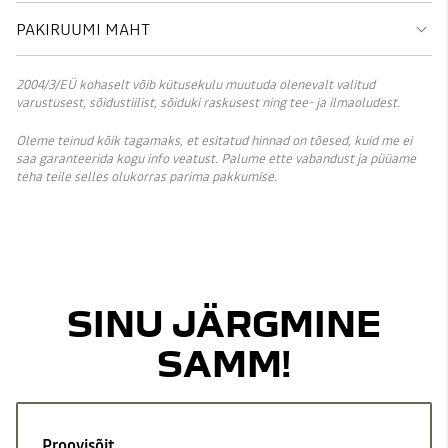
PAKIRUUMI MAHT
2004/3/EÜ kohaselt võib kütusekulu muutuda olenevalt valitud
varustusest, sõidustiilist, sõiduki raskusest ning tee- ja ilmaoludest.
Oleme teinud kõik tagamaks, et esitatud hinnad on tõesed, kuid me ei
saa garanteerida kogu info veatust. Palume ette vabandust ja püüame
teha teile selles olukorras parima pakkumise.
SINU JÄRGMINE
SAMM!
Proovisõit