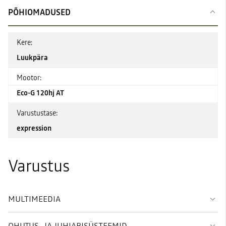
PÕHIOMADUSED
Kere:
Luukpära
Mootor:
Eco-G 120hj AT
Varustustase:
expression
Varustus
MULTIMEEDIA
OHUTUS- JA JUHIABISÜSTEEMID