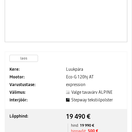
laos
Kere:
Luukpära
Mootor:
Eco-G 120hj AT
Varustustase:
expression
Välimus:
Valge tavavärv ALPINE
Interjöör:
Stepway tekstiilpolster
19 490 €
Lõpphind:
19 990 €
hind:
500 €
hinnavõit: