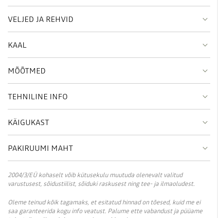
VELJED JA REHVID
KAAL
MÕÕTMED
TEHNILINE INFO
KÄIGUKAST
PAKIRUUMI MAHT
2004/3/EÜ kohaselt võib kütusekulu muutuda olenevalt valitud
varustusest, sõidustiilist, sõiduki raskusest ning tee- ja ilmaoludest.
Oleme teinud kõik tagamaks, et esitatud hinnad on tõesed, kuid me ei
saa garanteerida kogu info veatust. Palume ette vabandust ja püüame