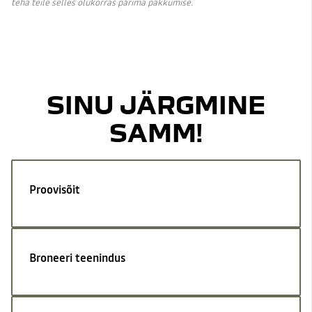
teha teile selles olukorras parima pakkumise.
SINU JÄRGMINE
SAMM!
Proovisõit
Broneeri teenindus