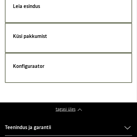
Leia esindus
Küsi pakkumist
Konfiguraator
tagasi üles
Teenindus ja garantii