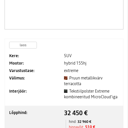
laos
Kere:
SUV
Mootor:
hybrid 155hj
Varustustase:
extreme
Välimus:
Pruun metallikvärv
terracotta
Interjöör:
Tekstiilpolster Extreme
kombineeritud MicroCloud'iga
32 450 €
Lõpphind:
32 960 €
hind:
510 €
hinnavõit: