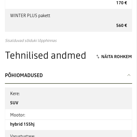
170 €
WINTER PLUS pakett
560 €
Sisalduvad sõiduki lõpphinnas
Tehnilised andmed
PÕHIOMADUSED
Kere:
SUV
Mootor:
hybrid 155hj
Varustustase: