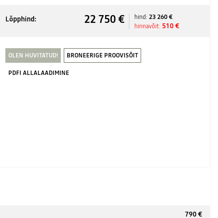
22 750 €
23 260 €
hind:
Lõpphind:
510 €
hinnavõit:
OLEN HUVITATUD!
BRONEERIGE PROOVISÕIT
PDFI ALLALAADIMINE
790 €