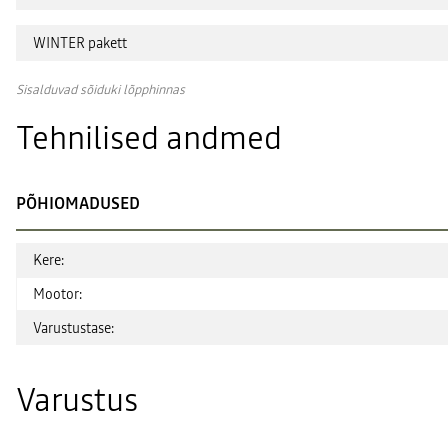
WINTER pakett
Sisalduvad sõiduki lõpphinnas
Tehnilised andmed
PÕHIOMADUSED
Kere:
Mootor:
Varustustase:
Varustus