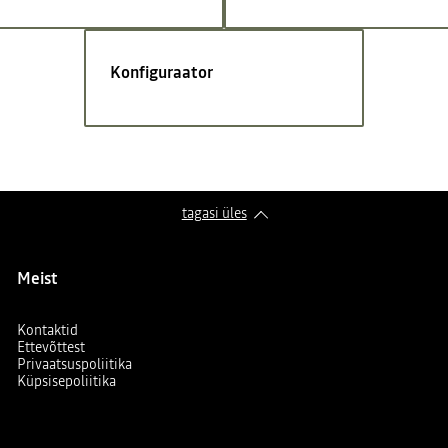
Konfiguraator
tagasi üles
Meist
Kontaktid
Ettevõttest
Privaatsuspoliitika
Küpsisepoliitika