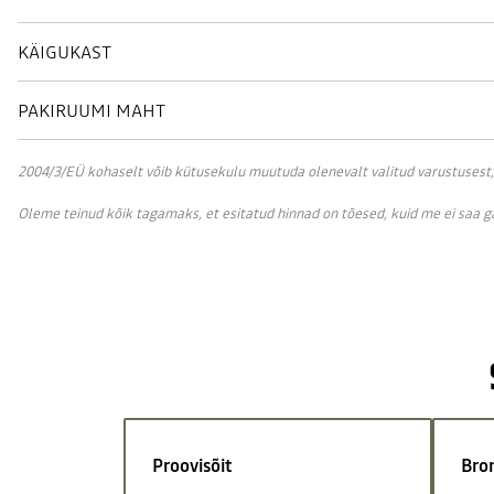
KÄIGUKAST
PAKIRUUMI MAHT
2004/3/EÜ kohaselt võib kütusekulu muutuda olenevalt valitud varustusest, sõ
Oleme teinud kõik tagamaks, et esitatud hinnad on tõesed, kuid me ei saa 
Proovisõit
Bro