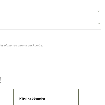
lles olukorras parima pakkumise.
!
Küsi pakkumist