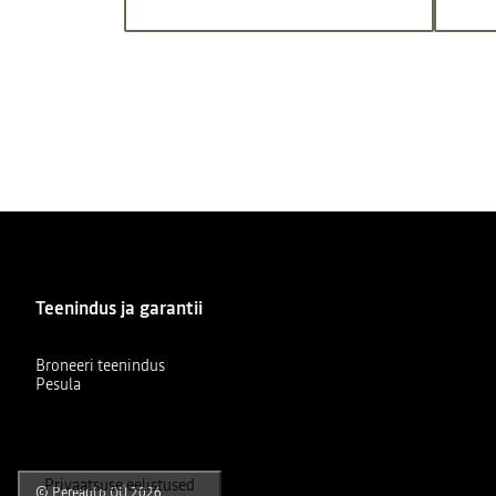
Teenindus ja garantii
Broneeri teenindus
Pesula
© Pereauto OÜ 2026