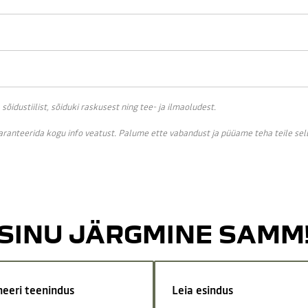
idustiilist, sõiduki raskusest ning tee- ja ilmaoludest.
garanteerida kogu info veatust. Palume ette vabandust ja püüame teha teile se
SINU JÄRGMINE SAMM
neeri teenindus
Leia esindus