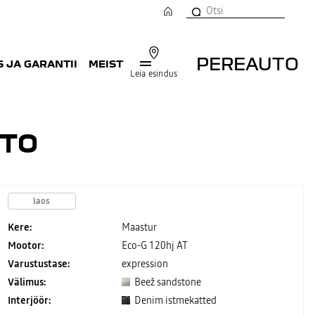
PEREAUTO
 JA GARANTII
MEIST
Leia esindus
UTO
laos
Kere:
Maastur
Mootor:
Eco-G 120hj AT
Varustustase:
expression
Välimus:
Beež sandstone
Interjöör:
Denim istmekatted