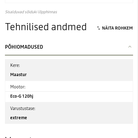
Sisalduvad sõiduki lõpphinnas
Tehnilised andmed
PÕHIOMADUSED
Kere:
Maastur
Mootor:
Eco-G 120hj
Varustustase:
extreme