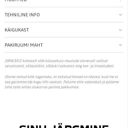
TEHNILINE INFO
KÄIGUKAST
PAKIRUUMI MAHT
2004/3/EÜ kohaselt võib kütusekulu muutuda olenevalt valitud
varustusest, sõidustiilist, sõiduki raskusest ning tee- ja ilmaoludest.
Oleme teinud kõik tagamaks, et esitatud hinnad on tõesed, kuid me ei
saa garanteerida kogu info veatust. Palume ette vabandust ja püüame
teha teile selles olukorras parima pakkumise.