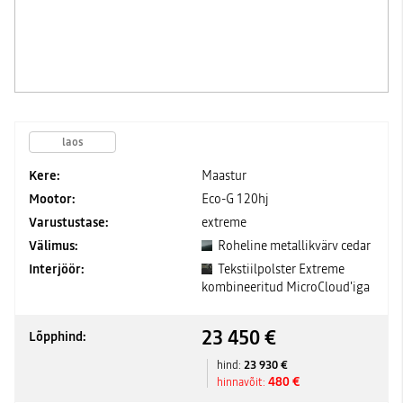
laos
Kere:
Maastur
Mootor:
Eco-G 120hj
Varustustase:
extreme
Välimus:
Roheline metallikvärv cedar
Interjöör:
Tekstiilpolster Extreme
kombineeritud MicroCloud'iga
23 450 €
Lõpphind:
23 930 €
hind:
480 €
hinnavõit: