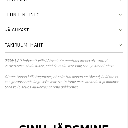
TEHNILINE INFO
KÄIGUKAST
PAKIRUUMI MAHT
2004/3/EÜ kohaselt võib kütusekulu muutuda olenevalt valitud
varustusest, sõidustiilist, sõiduki raskusest ning tee- ja ilmaoludest.
Oleme teinud kõik tagamaks, et esitatud hinnad on tõesed, kuid me ei
saa garanteerida kogu info veatust. Palume ette vabandust ja püüame
teha teile selles olukorras parima pakkumise.