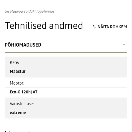
Sisalduvad sõiduki lõpphinnas
Tehnilised andmed
PÕHIOMADUSED
Kere:
Maastur
Mootor:
Eco-G 120hj AT
Varustustase:
extreme