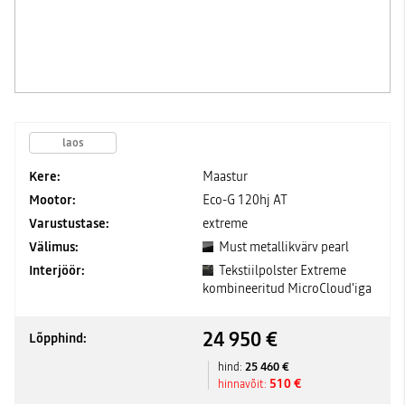
laos
Kere:
Maastur
Mootor:
Eco-G 120hj AT
Varustustase:
extreme
Välimus:
Must metallikvärv pearl
Interjöör:
Tekstiilpolster Extreme
kombineeritud MicroCloud'iga
24 950 €
Lõpphind:
25 460 €
hind:
510 €
hinnavõit: