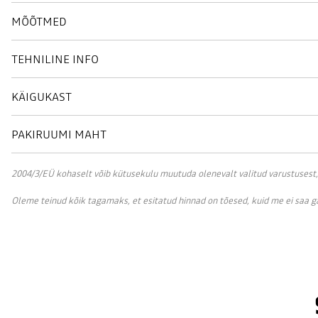
MÕÕTMED
TEHNILINE INFO
KÄIGUKAST
PAKIRUUMI MAHT
2004/3/EÜ kohaselt võib kütusekulu muutuda olenevalt valitud varustusest, sõ
Oleme teinud kõik tagamaks, et esitatud hinnad on tõesed, kuid me ei saa 