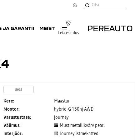
PEREAUTO
 JA GARANTII
MEIST
Leia esindus
X4
laos
Kere:
Maastur
Mootor:
hybrid-G 150hj AWD
Varustustase:
journey
Välimus:
Must metallikvärv pearl
Interjöör:
Journey istmekatted