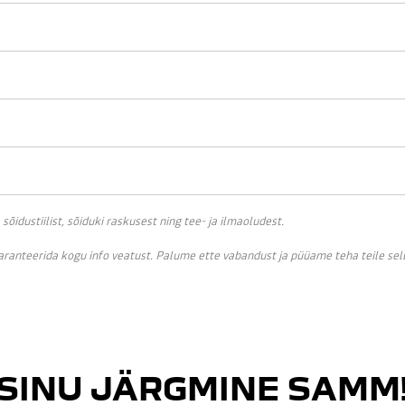
idustiilist, sõiduki raskusest ning tee- ja ilmaoludest.
garanteerida kogu info veatust. Palume ette vabandust ja püüame teha teile se
SINU JÄRGMINE SAMM