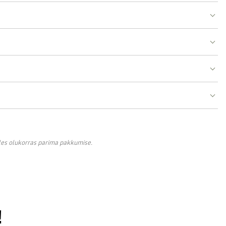
lles olukorras parima pakkumise.
!