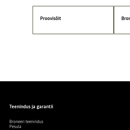
Proovisõit
Bro
Teenindus ja garantii
Broneeri teenindus
Pesula