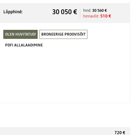
30 050 €
30 560 €
hind:
Lõpphind:
510 €
hinnavõit:
OLEN HUVITATUD!
BRONEERIGE PROOVISÕIT
PDFI ALLALAADIMINE
720 €