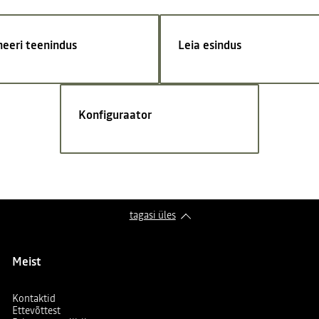
neeri teenindus
Leia esindus
Konfiguraator
tagasi üles
Meist
Kontaktid
Ettevõttest