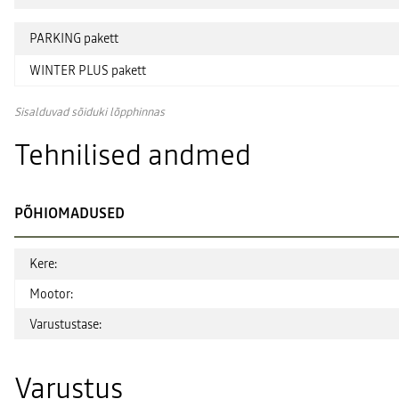
PARKING pakett
WINTER PLUS pakett
Sisalduvad sõiduki lõpphinnas
Tehnilised andmed
PÕHIOMADUSED
Kere:
Mootor:
Varustustase:
Varustus