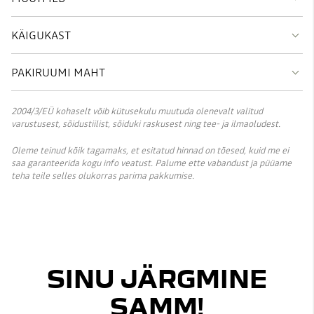
KÄIGUKAST
PAKIRUUMI MAHT
2004/3/EÜ kohaselt võib kütusekulu muutuda olenevalt valitud
varustusest, sõidustiilist, sõiduki raskusest ning tee- ja ilmaoludest.
Oleme teinud kõik tagamaks, et esitatud hinnad on tõesed, kuid me ei
saa garanteerida kogu info veatust. Palume ette vabandust ja püüame
teha teile selles olukorras parima pakkumise.
SINU JÄRGMINE
SAMM!