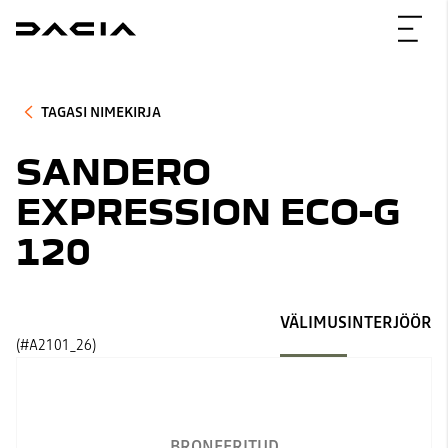
TAGASI NIMEKIRJA
SANDERO
EXPRESSION ECO-G
120
VÄLIMUS
INTERJÖÖR
(#A2101_26)
BRONEERITUD