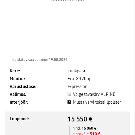
eeldatav saabumine: 19.08.2026
Kere:
Luukpära
Mootor:
Eco-G 120hj
Varustustase:
expression
Välimus:
Valge tavavärv ALPINE
Interjöör:
Musta värvi tekstiilpolster
15 550 €
Lõpphind:
16 060 €
hind:
510 €
hinnavõit: