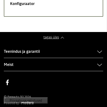
Konfiguraator
tagasi üles
Teenindus ja garantii
Meist
Facebook
© Pereauto OÜ 2026
Powered by