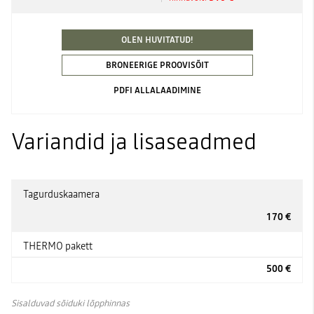
OLEN HUVITATUD!
BRONEERIGE PROOVISÕIT
PDFI ALLALAADIMINE
Variandid ja lisaseadmed
Tagurduskaamera
170 €
THERMO pakett
500 €
Sisalduvad sõiduki lõpphinnas