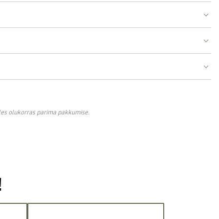
lles olukorras parima pakkumise.
!