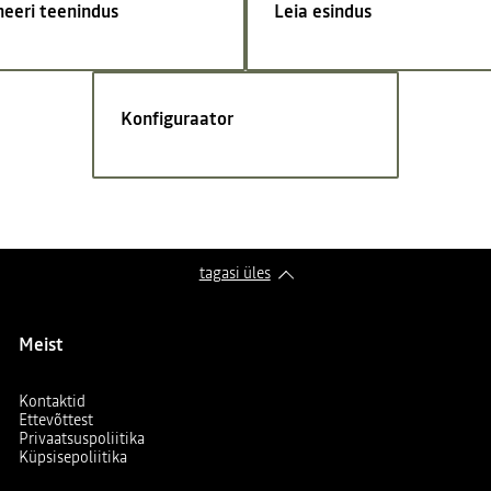
neeri teenindus
Leia esindus
Konfiguraator
tagasi üles
Meist
Kontaktid
Ettevõttest
Privaatsuspoliitika
Küpsisepoliitika