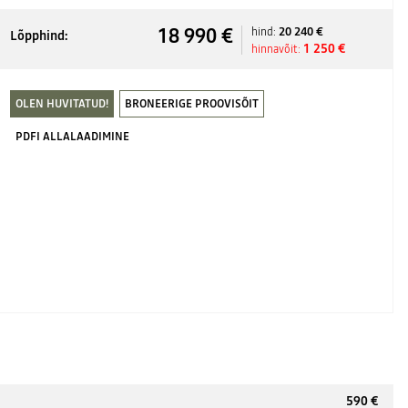
18 990 €
20 240 €
hind:
Lõpphind:
1 250 €
hinnavõit:
OLEN HUVITATUD!
BRONEERIGE PROOVISÕIT
PDFI ALLALAADIMINE
590 €