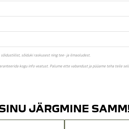
idustiilist, sõiduki raskusest ning tee- ja ilmaoludest.
garanteerida kogu info veatust. Palume ette vabandust ja püüame teha teile se
SINU JÄRGMINE SAMM