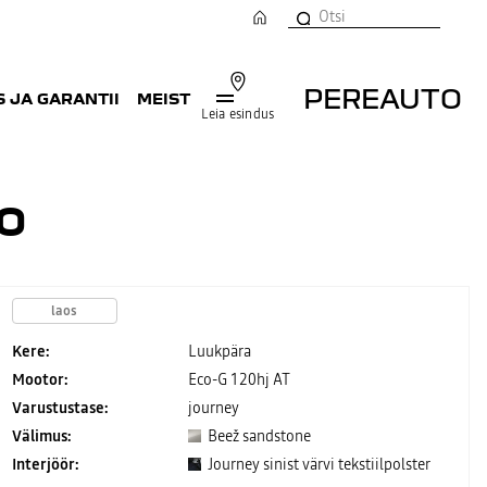
PEREAUTO
 JA GARANTII
MEIST
Leia esindus
O
laos
Kere:
Luukpära
Mootor:
Eco-G 120hj AT
Varustustase:
journey
Välimus:
Beež sandstone
Interjöör:
Journey sinist värvi tekstiilpolster