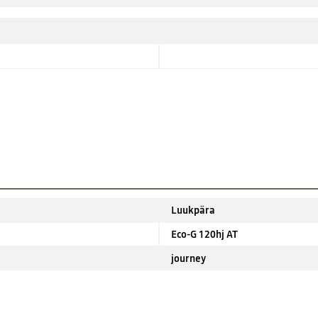
Luukpära
Eco-G 120hj AT
journey