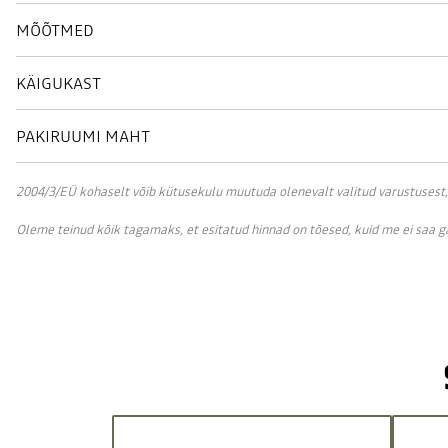
MÕÕTMED
KÄIGUKAST
PAKIRUUMI MAHT
2004/3/EÜ kohaselt võib kütusekulu muutuda olenevalt valitud varustusest, sõ
Oleme teinud kõik tagamaks, et esitatud hinnad on tõesed, kuid me ei saa 