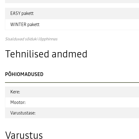
EASY pakett
WINTER pakett
Sisalduvad sõiduki lõpphinnas
Tehnilised andmed
PÕHIOMADUSED
Kere:
Mootor:
Varustustase:
Varustus