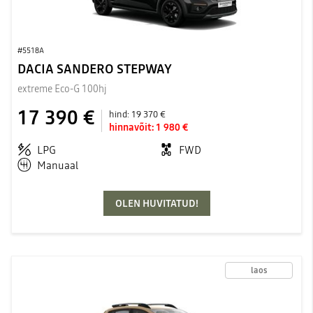
#5518A
DACIA SANDERO STEPWAY
extreme Eco-G 100hj
17 390 €
hind:
19 370 €
hinnavõit:
1 980 €
LPG
FWD
Manuaal
OLEN HUVITATUD!
laos