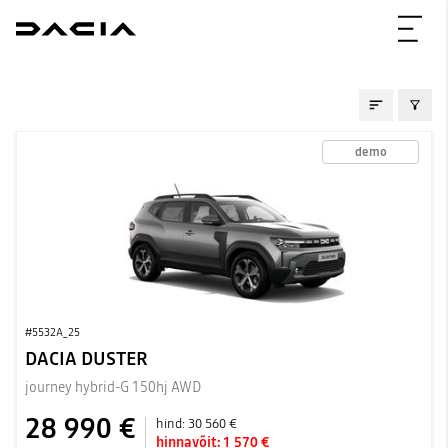
WAREHOUSE
demo
#5532A_25
DACIA DUSTER
journey hybrid-G 150hj AWD
28 990 €
hind:
30 560 €
hinnavõit:
1 570 €