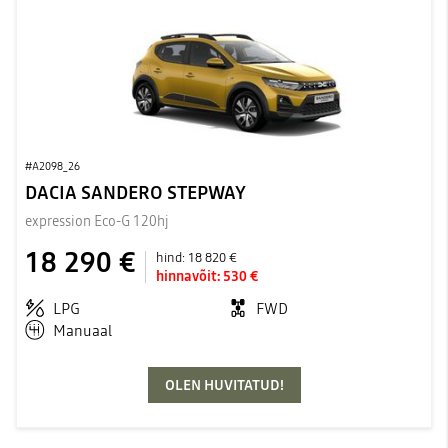
#A2098_26
DACIA SANDERO STEPWAY
expression Eco-G 120hj
18 290 €
hind:
18 820 €
hinnavõit:
530 €
LPG
FWD
Manuaal
OLEN HUVITATUD!