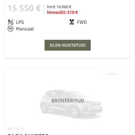
15 550 €
hind:
16 060 €
hinnavõit:
510 €
LPG
FWD
Manuaal
OLEN HUVITATUD!
saabuv
BRONEERITUD
#A2102_26