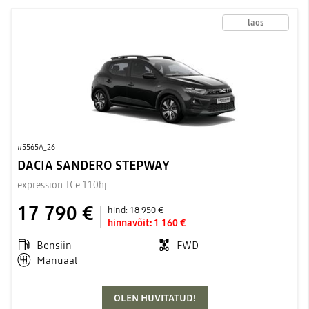
laos
#5565A_26
DACIA SANDERO STEPWAY
expression TCe 110hj
17 790 €
hind:
18 950 €
hinnavõit:
1 160 €
Bensiin
FWD
Manuaal
OLEN HUVITATUD!