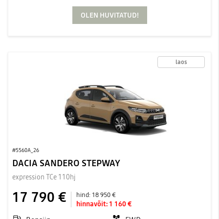
OLEN HUVITATUD!
laos
#5560A_26
DACIA SANDERO STEPWAY
expression TCe 110hj
17 790 €
hind:
18 950 €
hinnavõit:
1 160 €