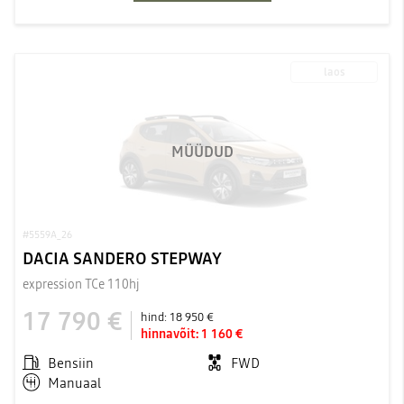
laos
MÜÜDUD
#5559A_26
DACIA SANDERO STEPWAY
expression TCe 110hj
17 790 €
hind:
18 950 €
hinnavõit:
1 160 €
Bensiin
FWD
Manuaal