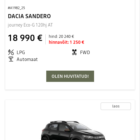
#A1982_25
DACIA SANDERO
journey Eco-G 120hj AT
18 990 €
hind:
20 240 €
hinnavõit:
1 250 €
LPG
FWD
Automaat
OLEN HUVITATUD!
laos