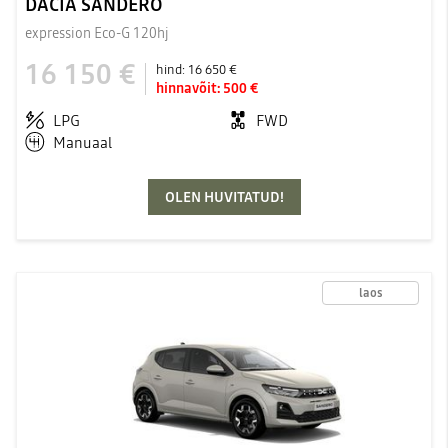
DACIA SANDERO
expression Eco-G 120hj
16 150 €
hind:
16 650 €
hinnavõit:
500 €
LPG
FWD
Manuaal
OLEN HUVITATUD!
laos