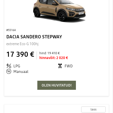
#5516A
DACIA SANDERO STEPWAY
extreme Eco-G 100hj
17 390 €
hind:
19 410 €
hinnavõit:
2 020 €
LPG
FWD
Manuaal
OLEN HUVITATUD!
laos