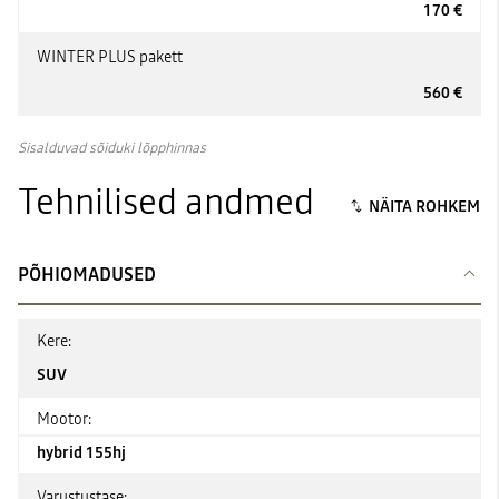
170 €
WINTER PLUS pakett
560 €
Sisalduvad sõiduki lõpphinnas
Tehnilised andmed
PÕHIOMADUSED
Kere:
SUV
Mootor:
hybrid 155hj
Varustustase: