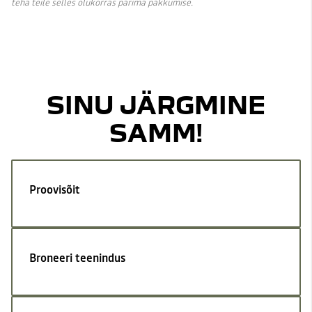
teha teile selles olukorras parima pakkumise.
SINU JÄRGMINE
SAMM!
Proovisõit
Broneeri teenindus