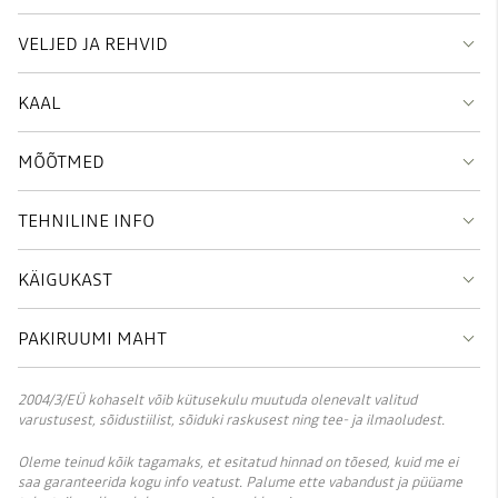
VELJED JA REHVID
KAAL
MÕÕTMED
TEHNILINE INFO
KÄIGUKAST
PAKIRUUMI MAHT
2004/3/EÜ kohaselt võib kütusekulu muutuda olenevalt valitud
varustusest, sõidustiilist, sõiduki raskusest ning tee- ja ilmaoludest.
Oleme teinud kõik tagamaks, et esitatud hinnad on tõesed, kuid me ei
saa garanteerida kogu info veatust. Palume ette vabandust ja püüame