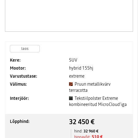
laos
Kere:
SUV
Mootor:
hybrid 155hj
Varustustase:
extreme
Välimus:
Pruun metallikvärv
terracotta
Interjöör:
Tekstiilpolster Extreme
kombineeritud MicroCloud'iga
32 450 €
Lõpphind:
32 960 €
hind:
510 €
hinnavõit: