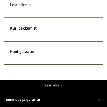
Leia esindus
Küsi pakkumist
Konfiguraator
tagasi üles
Teenindus ja garantii