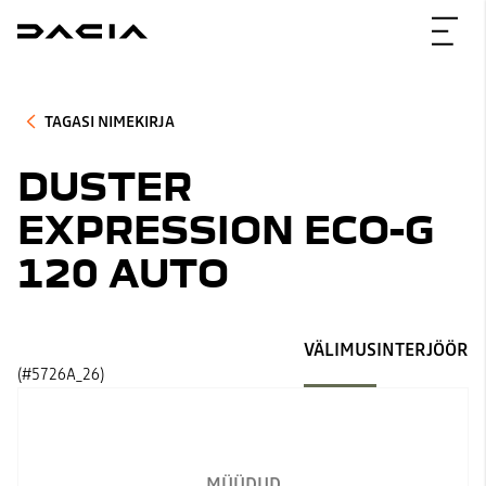
TAGASI NIMEKIRJA
DUSTER
EXPRESSION ECO-G
120 AUTO
VÄLIMUS
INTERJÖÖR
(#5726A_26)
MÜÜDUD