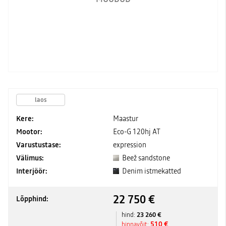
laos
Kere:
Maastur
Mootor:
Eco-G 120hj AT
Varustustase:
expression
Välimus:
Beež sandstone
Interjöör:
Denim istmekatted
22 750 €
Lõpphind:
23 260 €
hind:
510 €
hinnavõit: