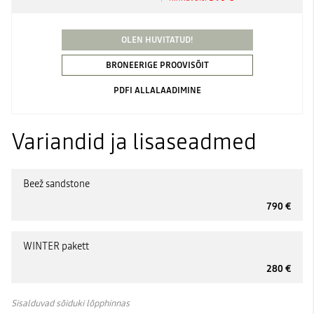
OLEN HUVITATUD!
BRONEERIGE PROOVISÕIT
PDFI ALLALAADIMINE
Variandid ja lisaseadmed
Beež sandstone
790 €
WINTER pakett
280 €
Sisalduvad sõiduki lõpphinnas