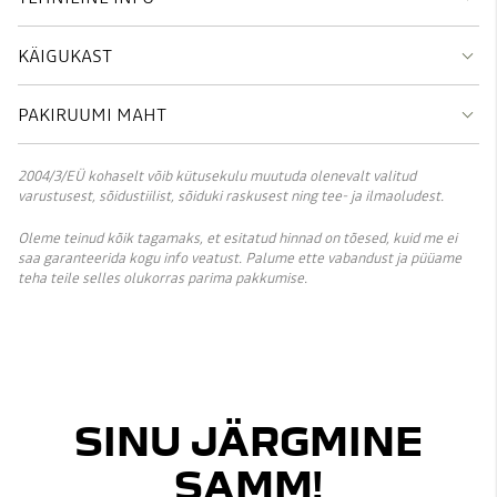
KÄIGUKAST
PAKIRUUMI MAHT
2004/3/EÜ kohaselt võib kütusekulu muutuda olenevalt valitud
varustusest, sõidustiilist, sõiduki raskusest ning tee- ja ilmaoludest.
Oleme teinud kõik tagamaks, et esitatud hinnad on tõesed, kuid me ei
saa garanteerida kogu info veatust. Palume ette vabandust ja püüame
teha teile selles olukorras parima pakkumise.
SINU JÄRGMINE
SAMM!