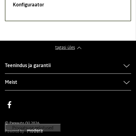
Konfiguraator
tagasi üles
Teenindus ja garantii
Meist
Facebook
© Pereauto OÜ 2026
Powered by