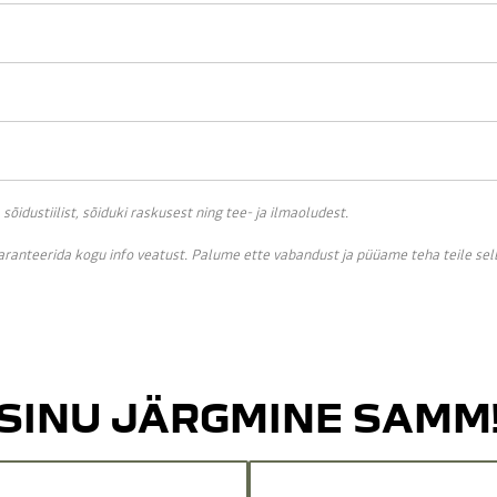
idustiilist, sõiduki raskusest ning tee- ja ilmaoludest.
garanteerida kogu info veatust. Palume ette vabandust ja püüame teha teile se
SINU JÄRGMINE SAMM