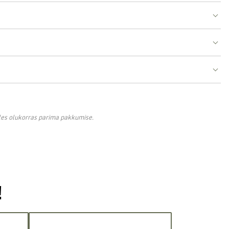
lles olukorras parima pakkumise.
!