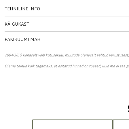
TEHNILINE INFO
KÄIGUKAST
PAKIRUUMI MAHT
2004/3/EÜ kohaselt võib kütusekulu muutuda olenevalt valitud varustusest, sõ
Oleme teinud kõik tagamaks, et esitatud hinnad on tõesed, kuid me ei saa 