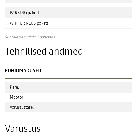
PARKING pakett
WINTER PLUS pakett
Sisalduvad sõiduki lõpphinnas
Tehnilised andmed
PÕHIOMADUSED
Kere:
Mootor:
Varustustase:
Varustus