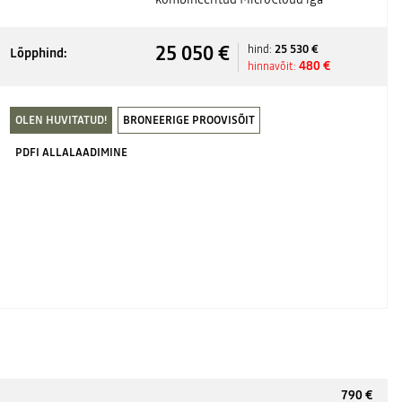
25 050 €
25 530 €
hind:
Lõpphind:
480 €
hinnavõit:
OLEN HUVITATUD!
BRONEERIGE PROOVISÕIT
PDFI ALLALAADIMINE
790 €