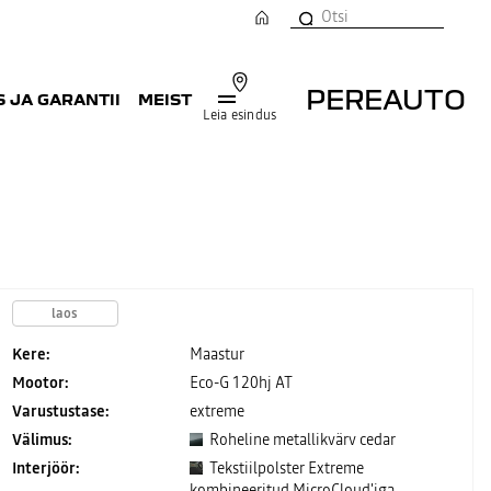
PEREAUTO
 JA GARANTII
MEIST
Leia esindus
laos
Kere:
Maastur
Mootor:
Eco-G 120hj AT
Varustustase:
extreme
Välimus:
Roheline metallikvärv cedar
Interjöör:
Tekstiilpolster Extreme
kombineeritud MicroCloud'iga