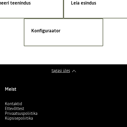
neeri teenindus
Leia esindus
Konfiguraator
tagasi üles
Meist
Kontaktid
Ettevõttest
Privaatsuspoliitika
Küpsisepoliitika