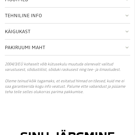
TEHNILINE INFO
KÄIGUKAST
PAKIRUUMI MAHT
2004/3/EÜ kohaselt võib kütusekulu muutuda olenevalt valitud
varustusest, sõidustiilist, sõiduki raskusest ning tee- ja ilmaoludest.
Oleme teinud kõik tagamaks, et esitatud hinnad on tõesed, kuid me ei
saa garanteerida kogu info veatust. Palume ette vabandust ja püüame
teha teile selles olukorras parima pakkumise.