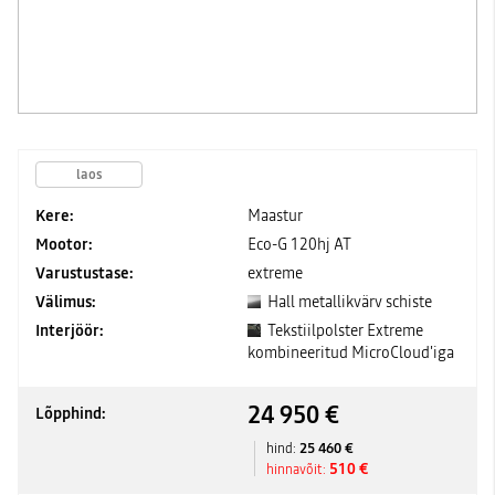
laos
Kere:
Maastur
Mootor:
Eco-G 120hj AT
Varustustase:
extreme
Välimus:
Hall metallikvärv schiste
Interjöör:
Tekstiilpolster Extreme
kombineeritud MicroCloud'iga
24 950 €
Lõpphind:
25 460 €
hind:
510 €
hinnavõit: