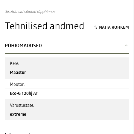
Sisalduvad sõiduki lõpphinnas
Tehnilised andmed
PÕHIOMADUSED
Kere:
Maastur
Mootor:
Eco-G 120hj AT
Varustustase:
extreme