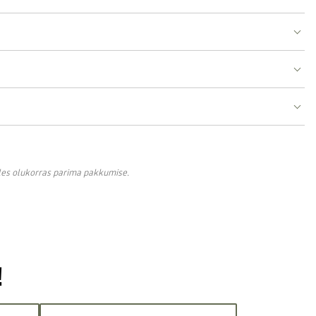
lles olukorras parima pakkumise.
!