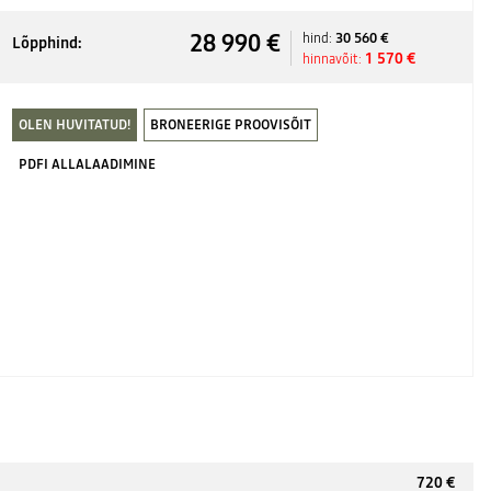
28 990 €
30 560 €
hind:
Lõpphind:
1 570 €
hinnavõit:
OLEN HUVITATUD!
BRONEERIGE PROOVISÕIT
PDFI ALLALAADIMINE
720 €