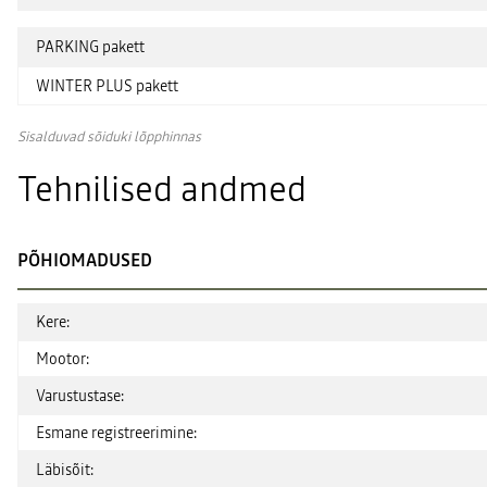
PARKING pakett
WINTER PLUS pakett
Sisalduvad sõiduki lõpphinnas
Tehnilised andmed
PÕHIOMADUSED
Kere:
Mootor:
Varustustase:
Esmane registreerimine:
Läbisõit: