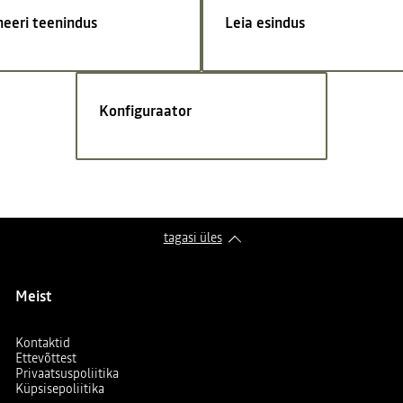
neeri teenindus
Leia esindus
Konfiguraator
tagasi üles
Meist
Kontaktid
Ettevõttest
Privaatsuspoliitika
Küpsisepoliitika