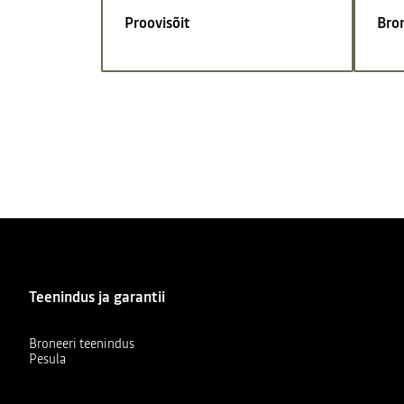
Proovisõit
Bro
Teenindus ja garantii
Broneeri teenindus
Pesula