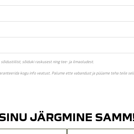
idustiilist, sõiduki raskusest ning tee- ja ilmaoludest.
garanteerida kogu info veatust. Palume ette vabandust ja püüame teha teile se
SINU JÄRGMINE SAMM