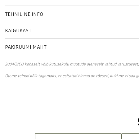
TEHNILINE INFO
KÄIGUKAST
PAKIRUUMI MAHT
2004/3/EÜ kohaselt võib kütusekulu muutuda olenevalt valitud varustusest, sõ
Oleme teinud kõik tagamaks, et esitatud hinnad on tõesed, kuid me ei saa 