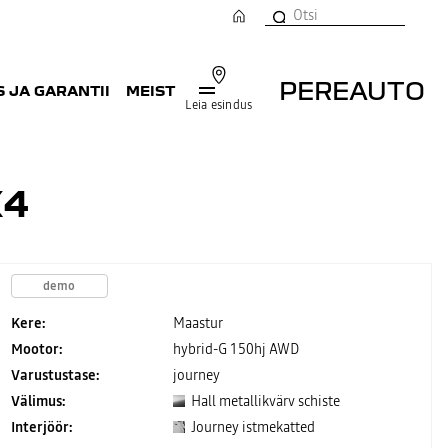
PEREAUTO
 JA GARANTII
MEIST
Leia esindus
X4
demo
Kere:
Maastur
Mootor:
hybrid-G 150hj AWD
Varustustase:
journey
Välimus:
Hall metallikvärv schiste
Interjöör:
Journey istmekatted