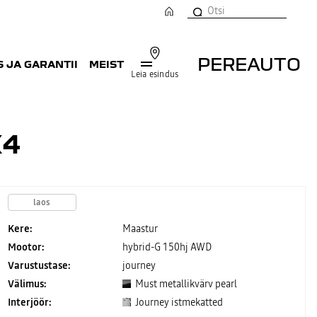
PEREAUTO
 JA GARANTII
MEIST
Leia esindus
X4
laos
Kere:
Maastur
Mootor:
hybrid-G 150hj AWD
Varustustase:
journey
Välimus:
Must metallikvärv pearl
Interjöör:
Journey istmekatted