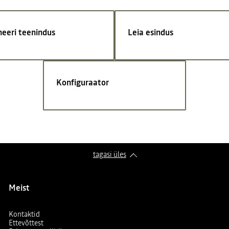
neeri teenindus
Leia esindus
Konfiguraator
tagasi üles
Meist
Kontaktid
Ettevõttest