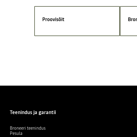
Proovisõit
Bro
Teenindus ja garantii
Broneeri teenindus
Pesula