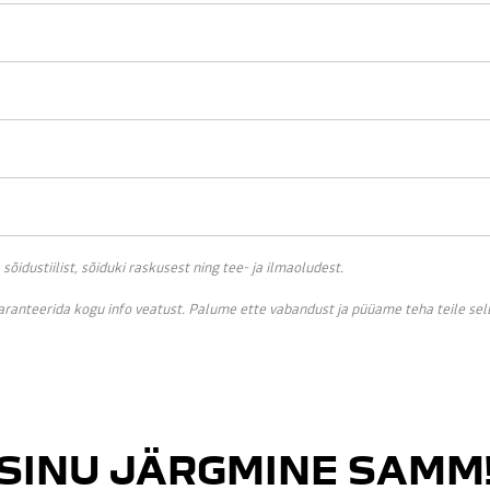
idustiilist, sõiduki raskusest ning tee- ja ilmaoludest.
garanteerida kogu info veatust. Palume ette vabandust ja püüame teha teile se
SINU JÄRGMINE SAMM