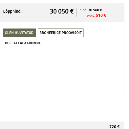
30 050 €
30 560 €
hind:
Lõpphind:
510 €
hinnavõit:
OLEN HUVITATUD!
BRONEERIGE PROOVISÕIT
PDFI ALLALAADIMINE
720 €