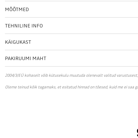
MÕÕTMED
TEHNILINE INFO
KÄIGUKAST
PAKIRUUMI MAHT
2004/3/EÜ kohaselt võib kütusekulu muutuda olenevalt valitud varustusest, sõ
Oleme teinud kõik tagamaks, et esitatud hinnad on tõesed, kuid me ei saa 