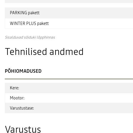
PARKING pakett
WINTER PLUS pakett
Sisalduvad sõiduki lõpphinnas
Tehnilised andmed
PÕHIOMADUSED
Kere:
Mootor:
Varustustase:
Varustus