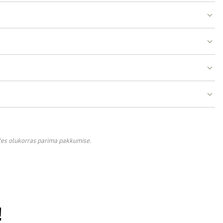
lles olukorras parima pakkumise.
!