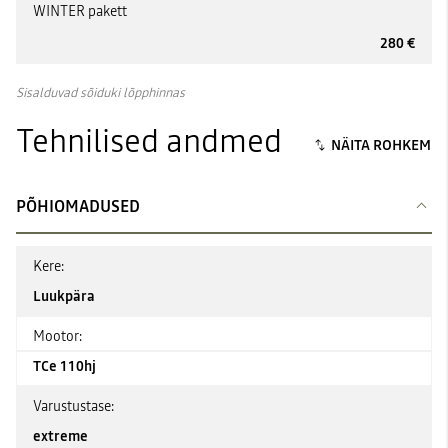
WINTER pakett
280 €
Sisalduvad sõiduki lõpphinnas
Tehnilised andmed
PÕHIOMADUSED
Kere:
Luukpära
Mootor:
TCe 110hj
Varustustase:
extreme