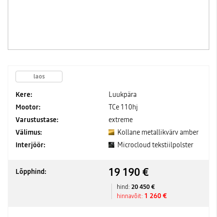
laos
Kere:
Luukpära
Mootor:
TCe 110hj
Varustustase:
extreme
Välimus:
Kollane metallikvärv amber
Interjöör:
Microcloud tekstiilpolster
19 190 €
Lõpphind:
20 450 €
hind:
1 260 €
hinnavõit: