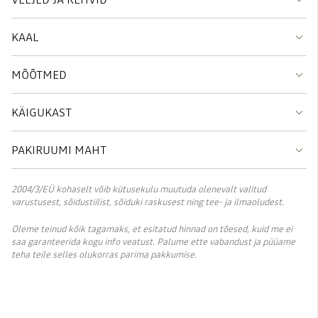
KAAL
MÕÕTMED
KÄIGUKAST
PAKIRUUMI MAHT
2004/3/EÜ kohaselt võib kütusekulu muutuda olenevalt valitud
varustusest, sõidustiilist, sõiduki raskusest ning tee- ja ilmaoludest.
Oleme teinud kõik tagamaks, et esitatud hinnad on tõesed, kuid me ei
saa garanteerida kogu info veatust. Palume ette vabandust ja püüame
teha teile selles olukorras parima pakkumise.