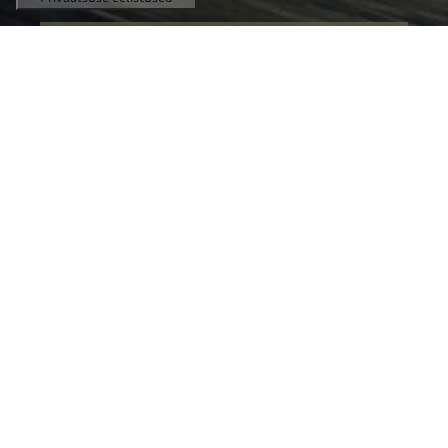
18 590 €
Alates
PROOVISÕIT
KONFIGURAATOR
18 590 €
Alates
SINU JÄRGMINE