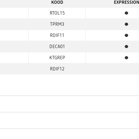
KOOD
EXPRESSIO
RTOL15
Standa
TPRM3
Standa
RDIF11
Standa
DECA01
Standa
KTGREP
Standa
RDIF12