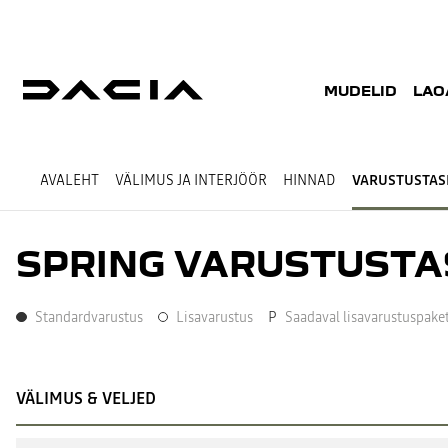
MUDELID
LAO
AVALEHT
VÄLIMUS JA INTERJÖÖR
HINNAD
VARUSTUSTA
SPRING VARUSTUST
Standardvarustus
Lisavarustus
P
Saadaval lisavarustuspaket
Standardvarustus
Lisavarustus
VÄLIMUS & VELJED