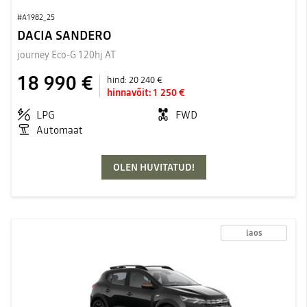
#A1982_25
DACIA SANDERO
journey Eco-G 120hj AT
18 990 €
hind:
20 240 €
hinnavõit:
1 250 €
LPG
FWD
Automaat
OLEN HUVITATUD!
laos