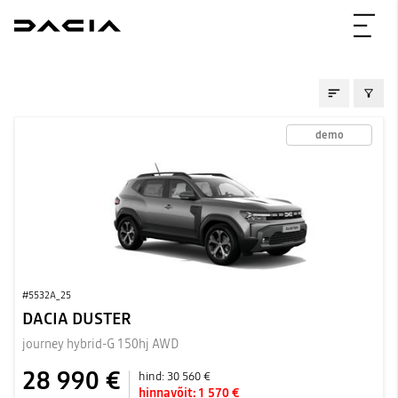
WAREHOUSE
demo
#5532A_25
DACIA DUSTER
journey hybrid-G 150hj AWD
28 990 €
hind:
30 560 €
hinnavõit:
1 570 €