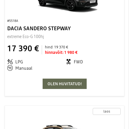
#5518A
DACIA SANDERO STEPWAY
extreme Eco-G 100hj
17 390 €
hind:
19 370 €
hinnavõit:
1 980 €
LPG
FWD
Manuaal
OLEN HUVITATUD!
laos