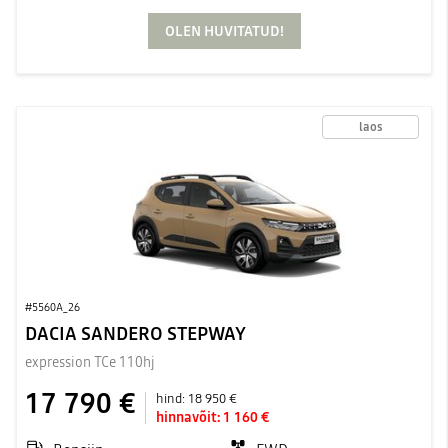
OLEN HUVITATUD!
laos
#5560A_26
DACIA SANDERO STEPWAY
expression TCe 110hj
17 790 €
hind:
18 950 €
hinnavõit:
1 160 €