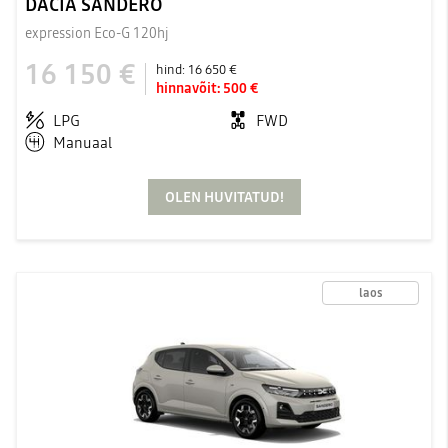
DACIA SANDERO
expression Eco-G 120hj
16 150 €
hind:
16 650 €
hinnavõit:
500 €
LPG
FWD
Manuaal
OLEN HUVITATUD!
laos