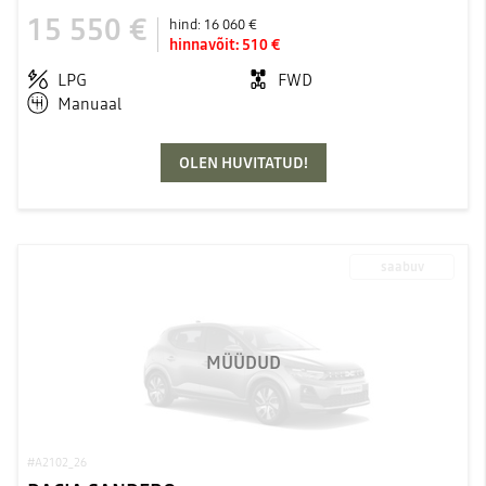
15 550 €
hind:
16 060 €
hinnavõit:
510 €
LPG
FWD
Manuaal
OLEN HUVITATUD!
saabuv
MÜÜDUD
#A2102_26