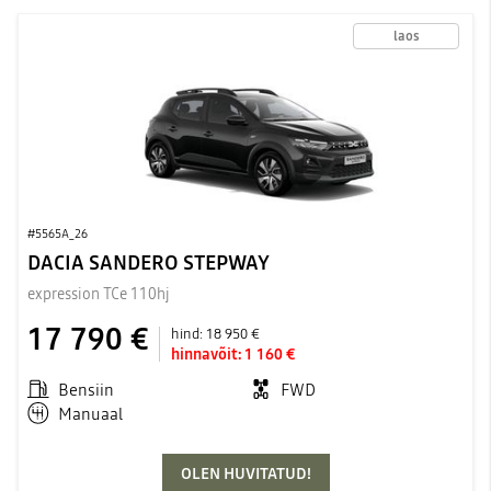
laos
#5565A_26
DACIA SANDERO STEPWAY
expression TCe 110hj
17 790 €
hind:
18 950 €
hinnavõit:
1 160 €
Bensiin
FWD
Manuaal
OLEN HUVITATUD!