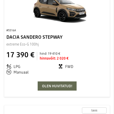
#5516A
DACIA SANDERO STEPWAY
extreme Eco-G 100hj
17 390 €
hind:
19 410 €
hinnavõit:
2 020 €
LPG
FWD
Manuaal
OLEN HUVITATUD!
laos