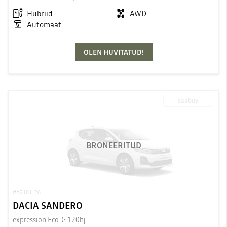
Hübriid
AWD
Automaat
OLEN HUVITATUD!
saabuv
BRONEERITUD
#A2101_26
DACIA SANDERO
expression Eco-G 120hj