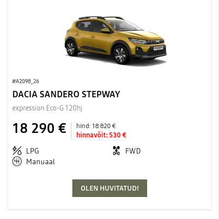
#A2098_26
DACIA SANDERO STEPWAY
expression Eco-G 120hj
18 290 €
hind:
18 820 €
hinnavõit:
530 €
LPG
FWD
Manuaal
OLEN HUVITATUD!