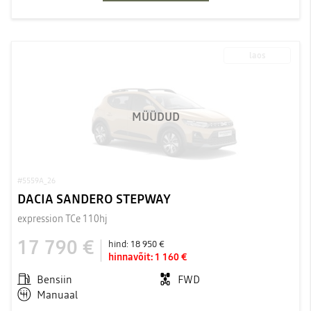
laos
MÜÜDUD
#5559A_26
DACIA SANDERO STEPWAY
expression TCe 110hj
17 790 €
hind:
18 950 €
hinnavõit:
1 160 €
Bensiin
FWD
Manuaal