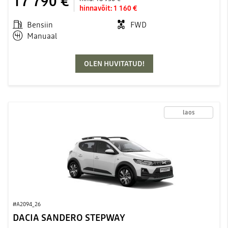
17 790 €
hinnavõit:
1 160 €
Bensiin
FWD
Manuaal
OLEN HUVITATUD!
laos
#A2094_26
DACIA SANDERO STEPWAY