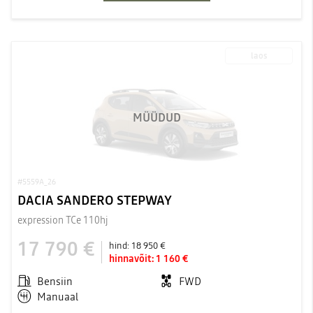
laos
MÜÜDUD
#5559A_26
DACIA SANDERO STEPWAY
expression TCe 110hj
17 790 €
hind:
18 950 €
hinnavõit:
1 160 €
Bensiin
FWD
Manuaal