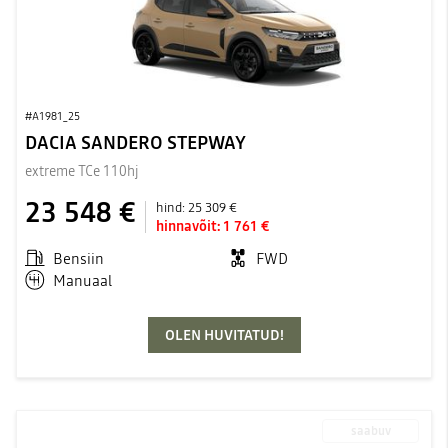
#A1981_25
DACIA SANDERO STEPWAY
extreme TCe 110hj
23 548 €
hind:
25 309 €
hinnavõit:
1 761 €
Bensiin
FWD
Manuaal
OLEN HUVITATUD!
saabuv