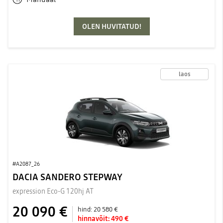
OLEN HUVITATUD!
laos
#A2087_26
DACIA SANDERO STEPWAY
expression Eco-G 120hj AT
20 090 €
hind:
20 580 €
hinnavõit:
490 €