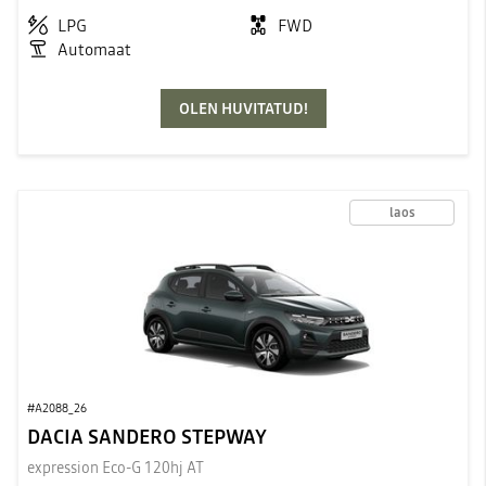
LPG
FWD
Automaat
OLEN HUVITATUD!
laos
#A2088_26
DACIA SANDERO STEPWAY
expression Eco-G 120hj AT