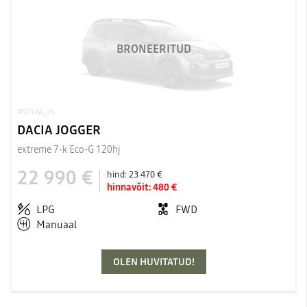
BRONEERITUD
#5714A_26
DACIA JOGGER
extreme 7-k Eco-G 120hj
22 990 €
hind:
23 470 €
hinnavõit:
480 €
LPG
FWD
Manuaal
OLEN HUVITATUD!