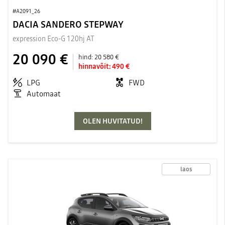
#A2091_26
DACIA SANDERO STEPWAY
expression Eco-G 120hj AT
20 090 €
hind:
20 580 €
hinnavõit:
490 €
LPG
FWD
Automaat
OLEN HUVITATUD!
laos