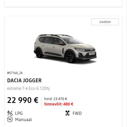
saabuv
#5716A_26
DACIA JOGGER
extreme 7-k Eco-G 120hj
22 990 €
hind:
23 470 €
hinnavõit:
480 €
LPG
FWD
Manuaal