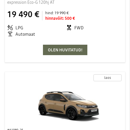
expression Eco-G 120hj AT
19 490 €
hind:
19 990 €
hinnavõit:
500 €
LPG
FWD
Automaat
OLEN HUVITATUD!
laos