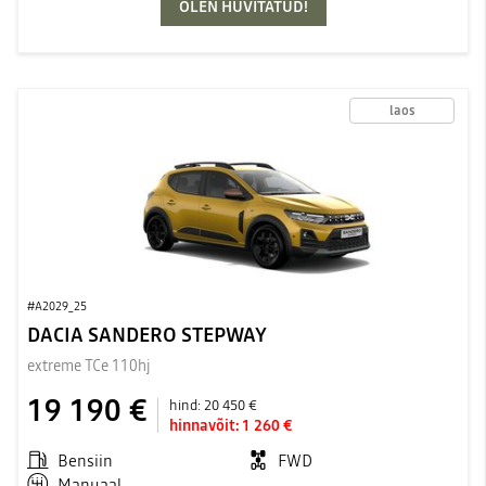
OLEN HUVITATUD!
laos
#A2029_25
DACIA SANDERO STEPWAY
extreme TCe 110hj
19 190 €
hind:
20 450 €
hinnavõit:
1 260 €
Bensiin
FWD
Manuaal