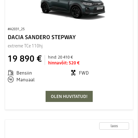
#A2031_25
DACIA SANDERO STEPWAY
extreme TCe 110hj
19 890 €
hind:
20 410 €
hinnavõit:
520 €
Bensiin
FWD
Manuaal
OLEN HUVITATUD!
laos