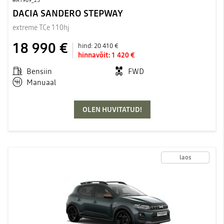
#A1989_25
DACIA SANDERO STEPWAY
extreme TCe 110hj
18 990 €
hind:
20 410 €
hinnavõit:
1 420 €
Bensiin
FWD
Manuaal
OLEN HUVITATUD!
laos