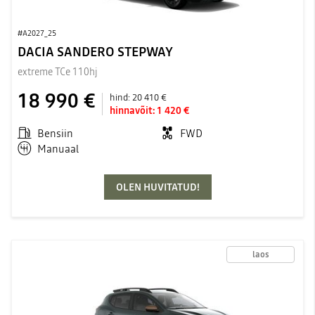
#A2027_25
DACIA SANDERO STEPWAY
extreme TCe 110hj
18 990 €
hind:
20 410 €
hinnavõit:
1 420 €
Bensiin
FWD
Manuaal
OLEN HUVITATUD!
laos