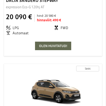
DACIA SANDERO STEPWAY
expression Eco-G 120hj AT
20 090 €
hind:
20 580 €
hinnavõit:
490 €
LPG
FWD
Automaat
OLEN HUVITATUD!
laos