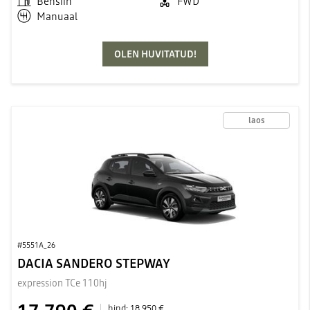
Bensiin
FWD
Manuaal
OLEN HUVITATUD!
laos
#5551A_26
DACIA SANDERO STEPWAY
expression TCe 110hj
hind:
18 950 €