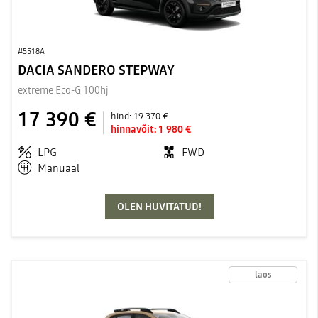
#5518A
DACIA SANDERO STEPWAY
extreme Eco-G 100hj
17 390 €
hind:
19 370 €
hinnavõit:
1 980 €
LPG
FWD
Manuaal
OLEN HUVITATUD!
laos