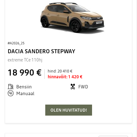
#A2026_25
DACIA SANDERO STEPWAY
extreme TCe 110hj
18 990 €
hind:
20 410 €
hinnavõit:
1 420 €
Bensiin
FWD
Manuaal
OLEN HUVITATUD!