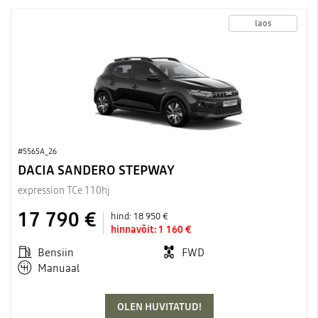
laos
#5565A_26
DACIA SANDERO STEPWAY
expression TCe 110hj
17 790 €
hind:
18 950 €
hinnavõit:
1 160 €
Bensiin
FWD
Manuaal
OLEN HUVITATUD!