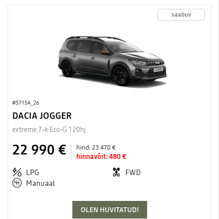
saabuv
#5715A_26
DACIA JOGGER
extreme 7-k Eco-G 120hj
22 990 €
hind:
23 470 €
hinnavõit:
480 €
LPG
FWD
Manuaal
OLEN HUVITATUD!