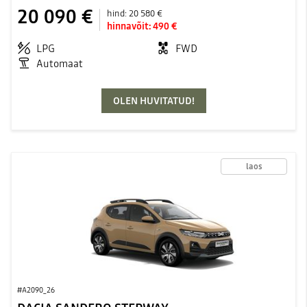
20 090 €
hind:
20 580 €
hinnavõit:
490 €
LPG
FWD
Automaat
OLEN HUVITATUD!
laos
#A2090_26