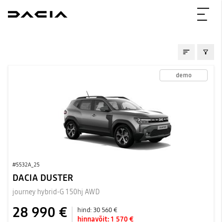
AUTOD KOHE SAADA
demo
#5532A_25
DACIA DUSTER
journey hybrid-G 150hj AWD
28 990 €
hind:
30 560 €
hinnavõit:
1 570 €