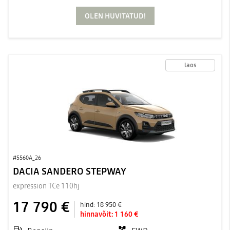
OLEN HUVITATUD!
laos
#5560A_26
DACIA SANDERO STEPWAY
expression TCe 110hj
17 790 €
hind:
18 950 €
hinnavõit:
1 160 €