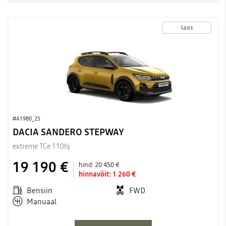
laos
#A1980_25
DACIA SANDERO STEPWAY
extreme TCe 110hj
19 190 €
hind:
20 450 €
hinnavõit:
1 260 €
Bensiin
FWD
Manuaal