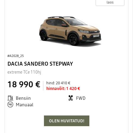
laos
#A2028_25
DACIA SANDERO STEPWAY
extreme TCe 110hj
18 990 €
hind:
20 410 €
hinnavõit:
1 420 €
Bensiin
FWD
Manuaal
OLEN HUVITATUD!