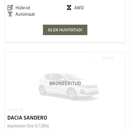
Hübriid
AWD
Automaat
OLEN HUVITATUD!
saabuv
BRONEERITUD
#A2101_26
DACIA SANDERO
expression Eco-G 120hj