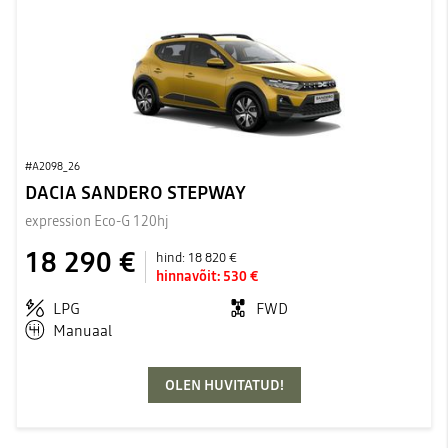
#A2098_26
DACIA SANDERO STEPWAY
expression Eco-G 120hj
18 290 €
hind:
18 820 €
hinnavõit:
530 €
LPG
FWD
Manuaal
OLEN HUVITATUD!