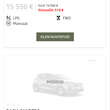
15 550 €
hind:
16 060 €
hinnavõit:
510 €
LPG
FWD
Manuaal
OLEN HUVITATUD!
saabuv
MÜÜDUD
#A2102_26