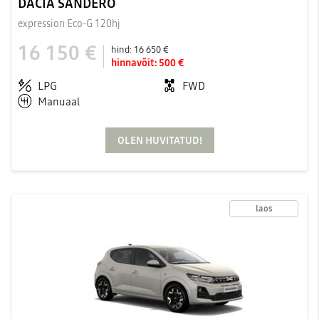
DACIA SANDERO
expression Eco-G 120hj
16 150 €
hind:
16 650 €
hinnavõit:
500 €
LPG
FWD
Manuaal
OLEN HUVITATUD!
laos