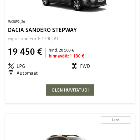
#A2092_26
DACIA SANDERO STEPWAY
expression Eco-G 120hj AT
19 450 €
hind:
20 580 €
hinnavõit:
1 130 €
LPG
FWD
Automaat
OLEN HUVITATUD!
laos