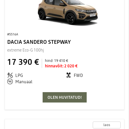
#5516A
DACIA SANDERO STEPWAY
extreme Eco-G 100hj
17 390 €
hind:
19 410 €
hinnavõit:
2 020 €
LPG
FWD
Manuaal
OLEN HUVITATUD!
laos