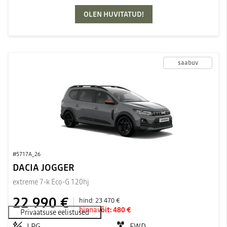
OLEN HUVITATUD!
saabuv
#5717A_26
DACIA JOGGER
extreme 7-k Eco-G 120hj
22 990 €
hind:
23 470 €
hinnavõit:
480 €
LPG
FWD