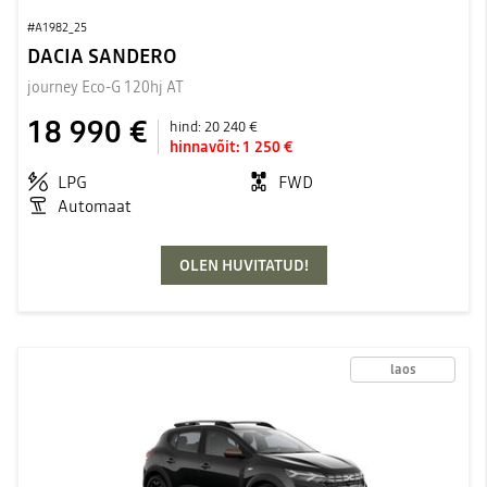
#A1982_25
DACIA SANDERO
journey Eco-G 120hj AT
18 990 €
hind:
20 240 €
hinnavõit:
1 250 €
LPG
FWD
Automaat
OLEN HUVITATUD!
laos