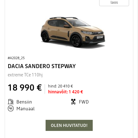
laos
#A2028_25
DACIA SANDERO STEPWAY
extreme TCe 110hj
18 990 €
hind:
20 410 €
hinnavõit:
1 420 €
Bensiin
FWD
Manuaal
OLEN HUVITATUD!