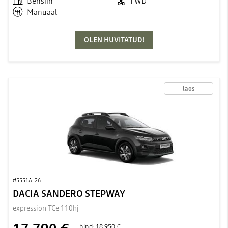
Bensiin
FWD
Manuaal
OLEN HUVITATUD!
laos
#5551A_26
DACIA SANDERO STEPWAY
expression TCe 110hj
hind:
18 950 €