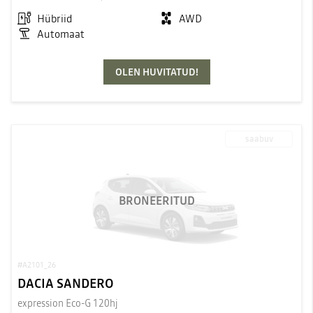
Hübriid
AWD
Automaat
OLEN HUVITATUD!
saabuv
BRONEERITUD
#A2101_26
DACIA SANDERO
expression Eco-G 120hj