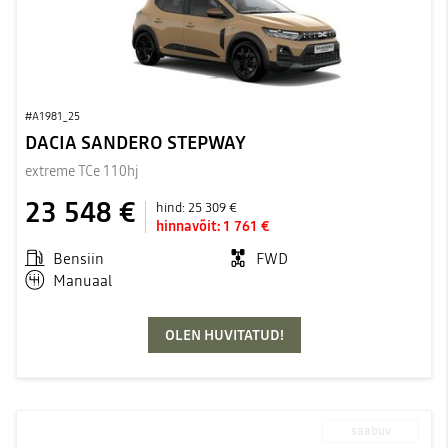
#A1981_25
DACIA SANDERO STEPWAY
extreme TCe 110hj
23 548 €
hind:
25 309 €
hinnavõit:
1 761 €
Bensiin
FWD
Manuaal
OLEN HUVITATUD!
saabuv