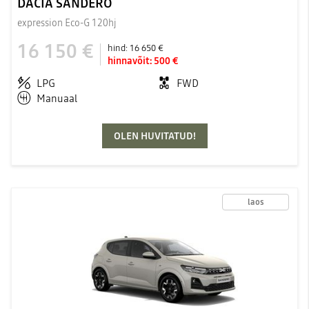
DACIA SANDERO
expression Eco-G 120hj
16 150 €
hind:
16 650 €
hinnavõit:
500 €
LPG
FWD
Manuaal
OLEN HUVITATUD!
laos