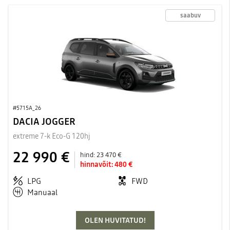
saabuv
#5715A_26
DACIA JOGGER
extreme 7-k Eco-G 120hj
22 990 €
hind:
23 470 €
hinnavõit:
480 €
LPG
FWD
Manuaal
OLEN HUVITATUD!