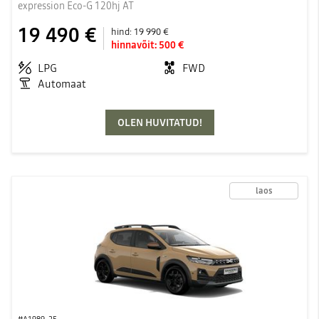
expression Eco-G 120hj AT
19 490 €
hind:
19 990 €
hinnavõit:
500 €
LPG
FWD
Automaat
OLEN HUVITATUD!
laos