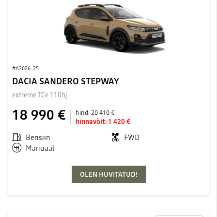
#A2026_25
DACIA SANDERO STEPWAY
extreme TCe 110hj
18 990 €
hind:
20 410 €
hinnavõit:
1 420 €
Bensiin
FWD
Manuaal
OLEN HUVITATUD!