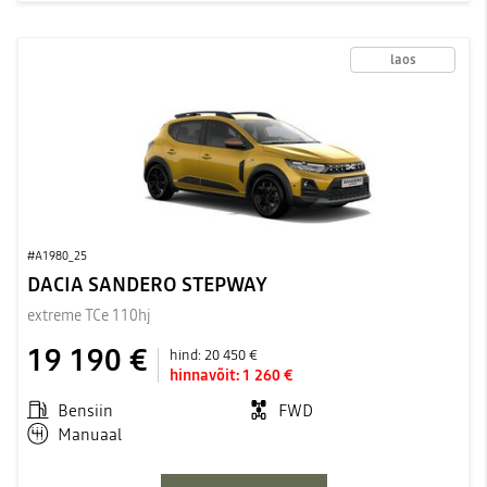
laos
#A1980_25
DACIA SANDERO STEPWAY
extreme TCe 110hj
19 190 €
hind:
20 450 €
hinnavõit:
1 260 €
Bensiin
FWD
Manuaal