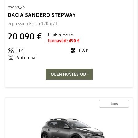
#A2091_26
DACIA SANDERO STEPWAY
expression Eco-G 120hj AT
20 090 €
hind:
20 580 €
hinnavõit:
490 €
LPG
FWD
Automaat
OLEN HUVITATUD!
laos