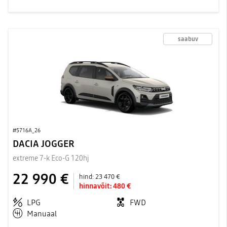
saabuv
#5716A_26
DACIA JOGGER
extreme 7-k Eco-G 120hj
22 990 €
hind:
23 470 €
hinnavõit:
480 €
LPG
FWD
Manuaal