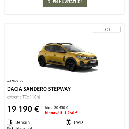
OLEN HUVITATUD!
laos
#A2029_25
DACIA SANDERO STEPWAY
extreme TCe 110hj
19 190 €
hind:
20 450 €
hinnavõit:
1 260 €
Bensiin
FWD
Manuaal