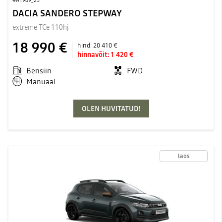
#A1989_25
DACIA SANDERO STEPWAY
extreme TCe 110hj
18 990 €
hind:
20 410 €
hinnavõit:
1 420 €
Bensiin
FWD
Manuaal
OLEN HUVITATUD!
laos