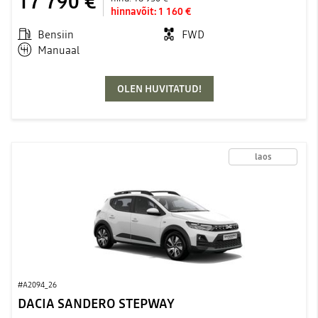
17 790 €
hinnavõit:
1 160 €
Bensiin
FWD
Manuaal
OLEN HUVITATUD!
laos
#A2094_26
DACIA SANDERO STEPWAY