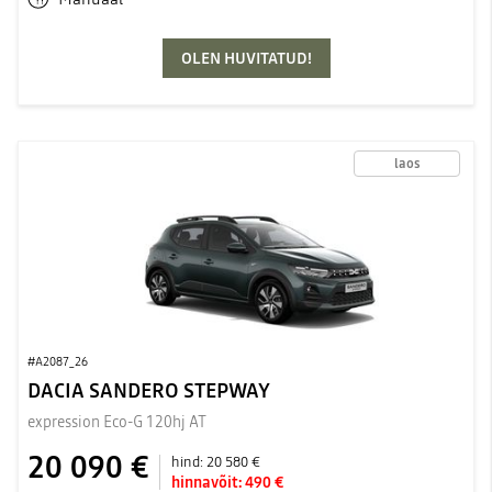
OLEN HUVITATUD!
laos
#A2087_26
DACIA SANDERO STEPWAY
expression Eco-G 120hj AT
20 090 €
hind:
20 580 €
hinnavõit:
490 €