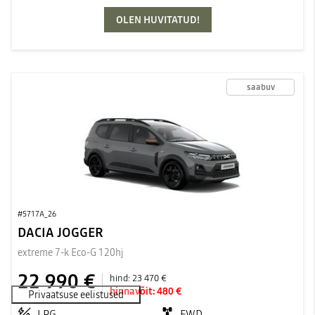
OLEN HUVITATUD!
saabuv
#5717A_26
DACIA JOGGER
extreme 7-k Eco-G 120hj
22 990 €
hind:
23 470 €
hinnavõit:
480 €
LPG
FWD