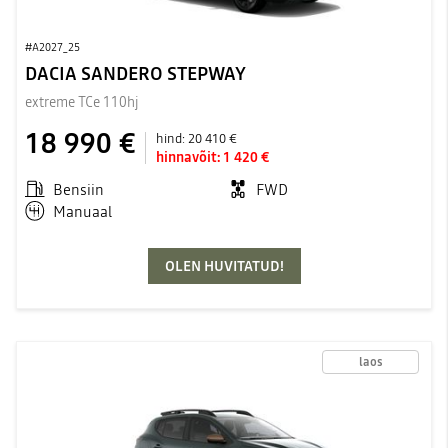
#A2027_25
DACIA SANDERO STEPWAY
extreme TCe 110hj
18 990 €
hind:
20 410 €
hinnavõit:
1 420 €
Bensiin
FWD
Manuaal
OLEN HUVITATUD!
laos