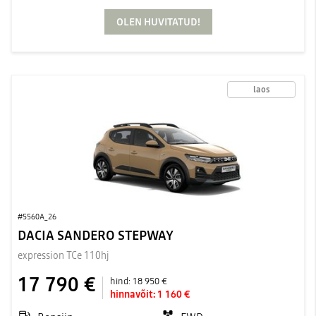
OLEN HUVITATUD!
laos
#5560A_26
DACIA SANDERO STEPWAY
expression TCe 110hj
17 790 €
hind:
18 950 €
hinnavõit:
1 160 €