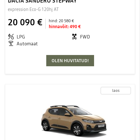
DACIA SANDERO STEPWAY
expression Eco-G 120hj AT
20 090 €
hind:
20 580 €
hinnavõit:
490 €
LPG
FWD
Automaat
OLEN HUVITATUD!
laos