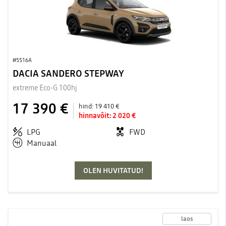
#5516A
DACIA SANDERO STEPWAY
extreme Eco-G 100hj
17 390 €
hind:
19 410 €
hinnavõit:
2 020 €
LPG
FWD
Manuaal
OLEN HUVITATUD!
laos