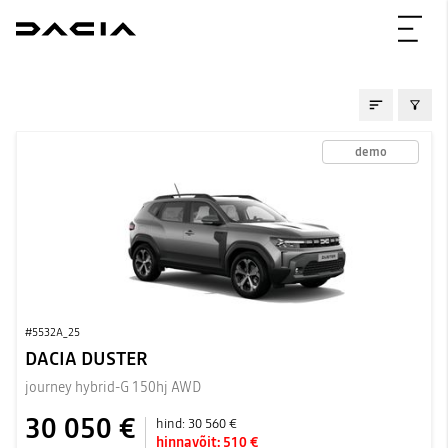
AUTOD KOHE SAADA
demo
#5532A_25
DACIA DUSTER
journey hybrid-G 150hj AWD
30 050 €
hind:
30 560 €
hinnavõit:
510 €