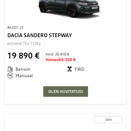
#A2031_25
DACIA SANDERO STEPWAY
extreme TCe 110hj
19 890 €
hind:
20 410 €
hinnavõit:
520 €
Bensiin
FWD
Manuaal
OLEN HUVITATUD!
laos