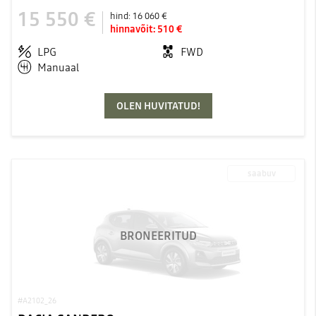
15 550 €
hind:
16 060 €
hinnavõit:
510 €
LPG
FWD
Manuaal
OLEN HUVITATUD!
saabuv
BRONEERITUD
#A2102_26