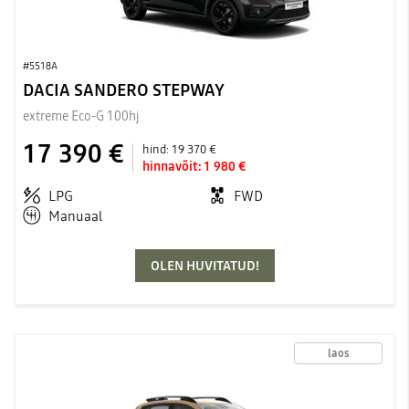
#5518A
DACIA SANDERO STEPWAY
extreme Eco-G 100hj
17 390 €
hind:
19 370 €
hinnavõit:
1 980 €
LPG
FWD
Manuaal
OLEN HUVITATUD!
laos