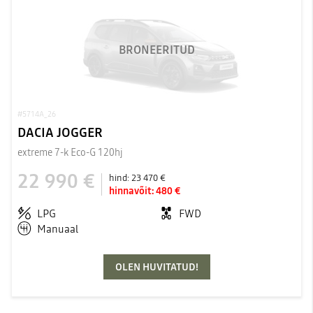
BRONEERITUD
#5714A_26
DACIA JOGGER
extreme 7-k Eco-G 120hj
22 990 €
hind:
23 470 €
hinnavõit:
480 €
LPG
FWD
Manuaal
OLEN HUVITATUD!