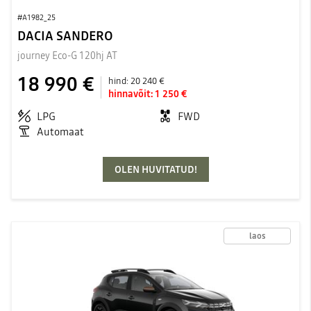
#A1982_25
DACIA SANDERO
journey Eco-G 120hj AT
18 990 €
hind:
20 240 €
hinnavõit:
1 250 €
LPG
FWD
Automaat
OLEN HUVITATUD!
laos