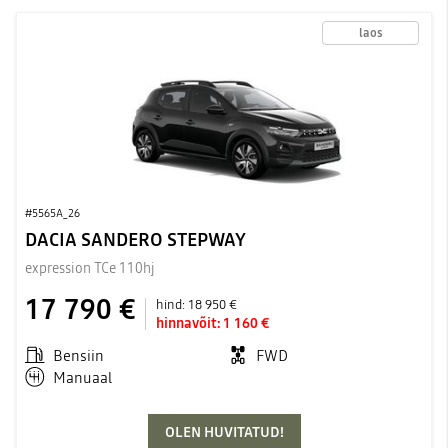
laos
#5565A_26
DACIA SANDERO STEPWAY
expression TCe 110hj
17 790 €
hind:
18 950 €
hinnavõit:
1 160 €
Bensiin
FWD
Manuaal
OLEN HUVITATUD!