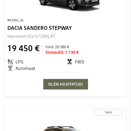
#A2092_26
DACIA SANDERO STEPWAY
expression Eco-G 120hj AT
19 450 €
hind:
20 580 €
hinnavõit:
1 130 €
LPG
FWD
Automaat
OLEN HUVITATUD!
laos