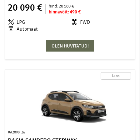
20 090 €
hind:
20 580 €
hinnavõit:
490 €
LPG
FWD
Automaat
OLEN HUVITATUD!
laos
#A2090_26