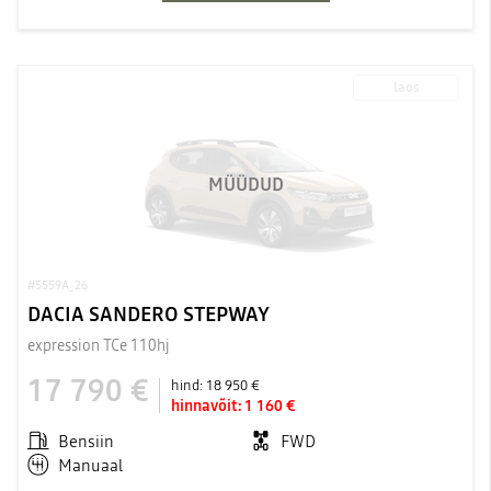
laos
MÜÜDUD
#5559A_26
DACIA SANDERO STEPWAY
expression TCe 110hj
17 790 €
hind:
18 950 €
hinnavõit:
1 160 €
Bensiin
FWD
Manuaal