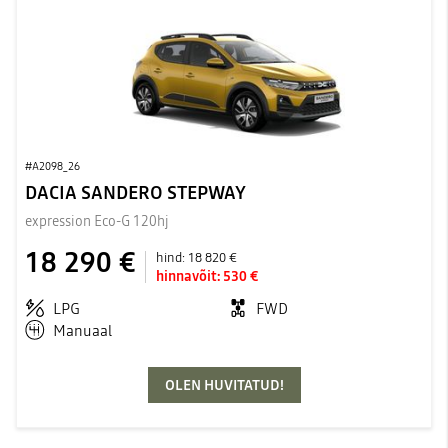
#A2098_26
DACIA SANDERO STEPWAY
expression Eco-G 120hj
18 290 €
hind:
18 820 €
hinnavõit:
530 €
LPG
FWD
Manuaal
OLEN HUVITATUD!