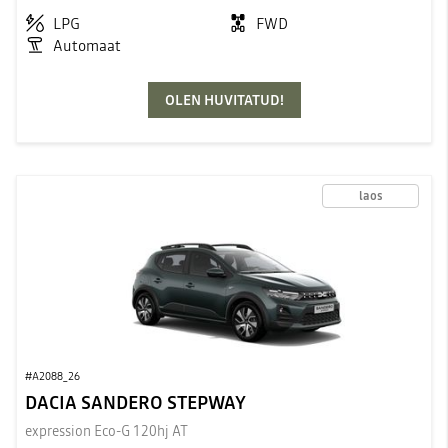
LPG
FWD
Automaat
OLEN HUVITATUD!
laos
#A2088_26
DACIA SANDERO STEPWAY
expression Eco-G 120hj AT