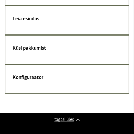
Leia esindus
Küsi pakkumist
Konfiguraator
tagasi üles