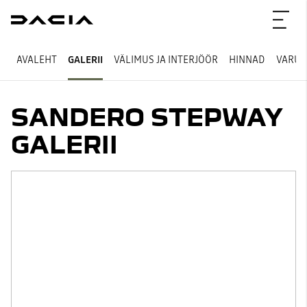
AVALEHT
GALERII
VÄLIMUS JA INTERJÖÖR
HINNAD
VARUS
SANDERO STEPWAY
GALERII