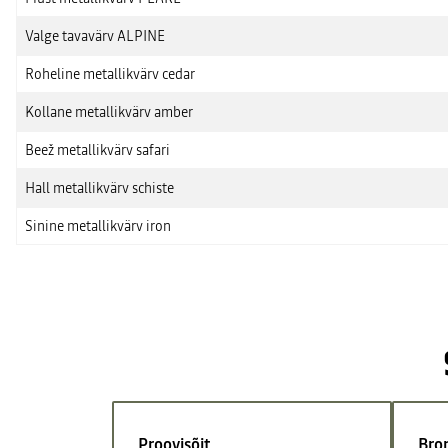
Valge tavavärv ALPINE
Roheline metallikvärv cedar
Kollane metallikvärv amber
Beež metallikvärv safari
Hall metallikvärv schiste
Sinine metallikvärv iron
Proovisõit
Bro