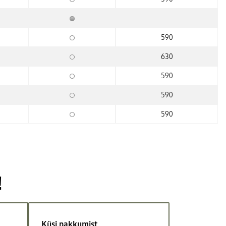
590
630
590
590
590
!
Küsi pakkumist