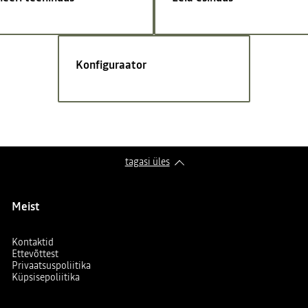
Konfiguraator
tagasi üles
Meist
Kontaktid
Ettevõttest
Privaatsuspoliitika
Küpsisepoliitika