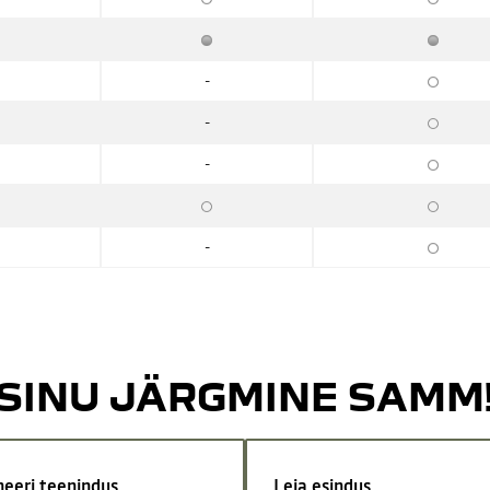
-
-
-
-
SINU JÄRGMINE SAMM
neeri teenindus
Leia esindus