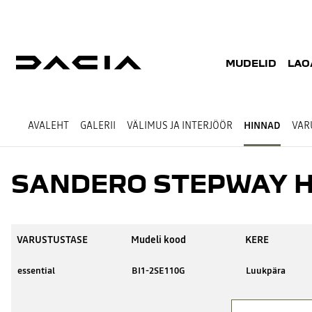
MUDELID
LAO
AVALEHT
GALERII
VÄLIMUS JA INTERJÖÖR
HINNAD
VAR
SANDERO STEPWAY 
VARUSTUSTASE
Mudeli kood
KERE
essential
BI1-2SE110G
Luukpära